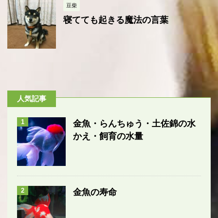
豆柴
寝てても起きる魔法の言葉
人気記事
1
金魚・らんちゅう・土佐錦の水
かえ・飼育の水量
2
金魚の寿命