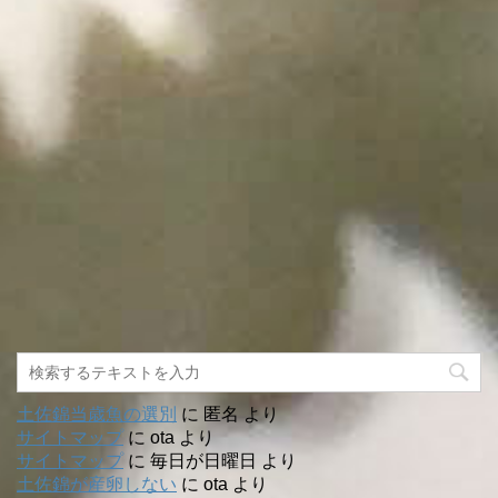
土佐錦当歳魚の選別
に
匿名
より
サイトマップ
に
ota
より
サイトマップ
に
毎日が日曜日
より
土佐錦が産卵しない
に
ota
より