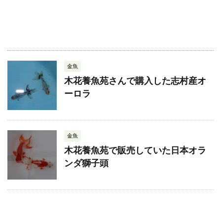
金魚
木花養魚苑さんで購入した志村産オ
ーロラ
金魚
木花養魚苑で販売していた日本オラ
ンダ獅子頭