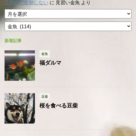
土佐錦が産卵しない
に
見習い金魚
より
ア
ー
カ
カ
テ
イ
ゴ
ブ
新着記事
リ
ー
金魚
福ダルマ
豆柴
桜を食べる豆柴