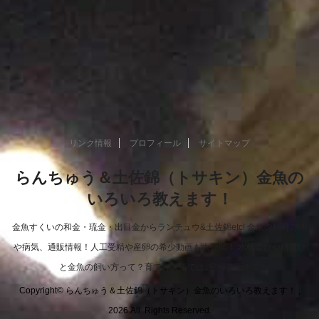
リンク情報
プロフィール
サイトマップ
らんちゅう＆土佐錦（トサキン）金魚の
いろいろ教えます！
金魚すくいの和金・琉金・出目金からランチュウ&土佐錦etc! 金魚の飼育方法
や病気、通販情報！人工受精や産卵の希少動画も大公開！ 水槽選びや餌選び
と金魚の飼い方って？育て方次第では..究極進化！！
Copyright© らんちゅう＆土佐錦（トサキン）金魚のいろいろ教えます！ ,
2026 All Rights Reserved.