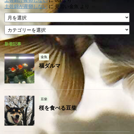
土佐錦が産卵しない
に
ota
より
土佐錦が産卵しない
に
見習い金魚
より
ア
ー
カ
カ
テ
イ
ゴ
ブ
新着記事
リ
ー
金魚
福ダルマ
豆柴
桜を食べる豆柴