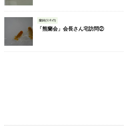
蘭鋳(ﾗﾝﾁｭｳ)
「熊蘭会」会長さん宅訪問②