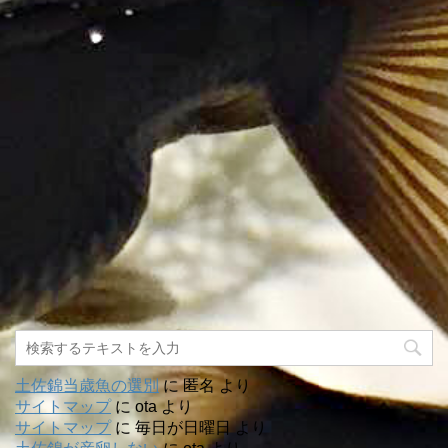
土佐錦当歳魚の選別
に
匿名
より
サイトマップ
に
ota
より
サイトマップ
に
毎日が日曜日
より