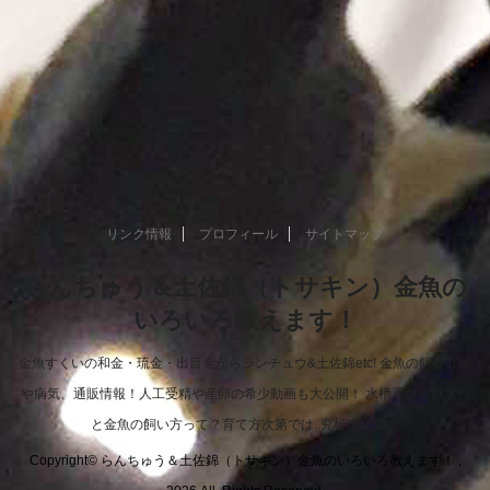
リンク情報
プロフィール
サイトマップ
らんちゅう＆土佐錦（トサキン）金魚の
いろいろ教えます！
金魚すくいの和金・琉金・出目金からランチュウ&土佐錦etc! 金魚の飼育方法
や病気、通販情報！人工受精や産卵の希少動画も大公開！ 水槽選びや餌選び
と金魚の飼い方って？育て方次第では..究極進化！！
Copyright© らんちゅう＆土佐錦（トサキン）金魚のいろいろ教えます！ ,