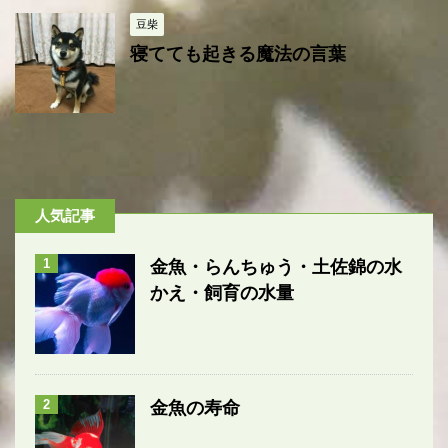
豆柴
寝てても起きる魔法の言葉
人気記事
1
金魚・らんちゅう・土佐錦の水
かえ・飼育の水量
2
金魚の寿命