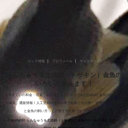
リンク情報
プロフィール
サイトマップ
らんちゅう＆土佐錦（トサキン）金魚の
いろいろ教えます！
金魚すくいの和金・琉金・出目金からランチュウ&土佐錦etc! 金魚の飼育方法
や病気、通販情報！人工受精や産卵の希少動画も大公開！ 水槽選びや餌選び
と金魚の飼い方って？育て方次第では..究極進化！！
Copyright© らんちゅう＆土佐錦（トサキン）金魚のいろいろ教えます！ ,