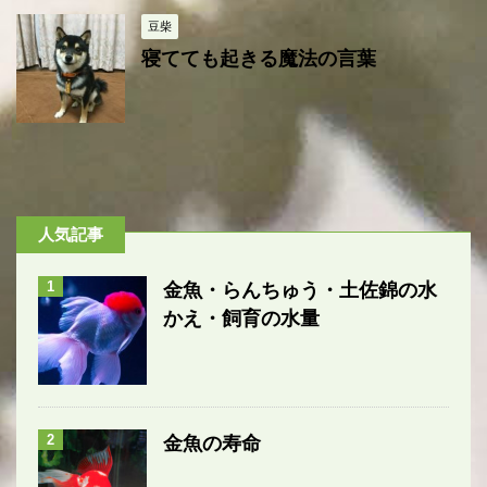
豆柴
寝てても起きる魔法の言葉
人気記事
1
金魚・らんちゅう・土佐錦の水
かえ・飼育の水量
2
金魚の寿命