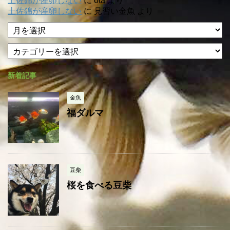
土佐錦が産卵しない
に
ota
より
土佐錦が産卵しない
に
見習い金魚
より
ア
ー
カ
カ
テ
イ
ゴ
ブ
新着記事
リ
ー
金魚
福ダルマ
豆柴
桜を食べる豆柴