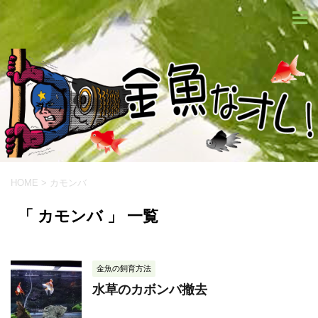
HOME
>
カモンバ
「 カモンバ 」 一覧
金魚の飼育方法
水草のカボンバ撤去