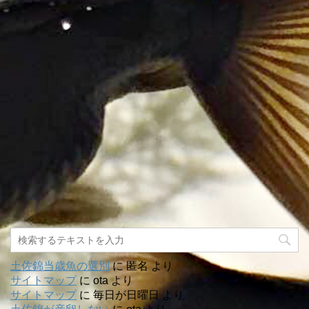
土佐錦当歳魚の選別
に
匿名
より
サイトマップ
に
ota
より
サイトマップ
に
毎日が日曜日
より