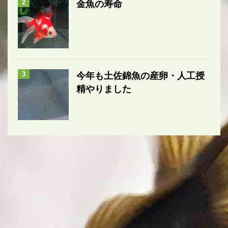
2
金魚の寿命
3
今年も土佐錦魚の産卵・人工授
精やりました