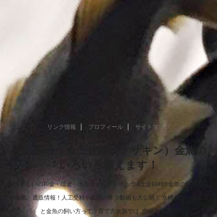
リンク情報
プロフィール
サイトマップ
らんちゅう＆土佐錦（トサキン）金魚の
いろいろ教えます！
金魚すくいの和金・琉金・出目金からランチュウ&土佐錦etc! 金魚の飼育方法
や病気、通販情報！人工受精や産卵の希少動画も大公開！ 水槽選びや餌選び
と金魚の飼い方って？育て方次第では..究極進化！！