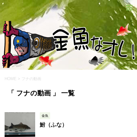
HOME
>
フナの動画
「 フナの動画 」 一覧
金魚
鮒（ふな）