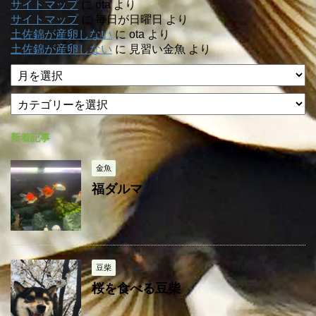
サイトマップ
に
ota
より
サイトマップ
に
毎日が日曜日
より
土佐錦が産卵しない
に
ota
より
土佐錦が産卵しない
に
見習い金魚
より
ア
ー
カ
カ
テ
イ
ゴ
ブ
新着記事
リ
ー
金魚
福ダルマ
豆柴
桜を食べる豆柴