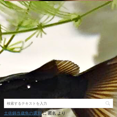
土佐錦当歳魚の選別
に
匿名
より