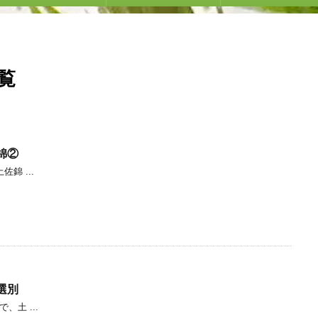
覧
錦②
錦 ...
選別
、土 ...