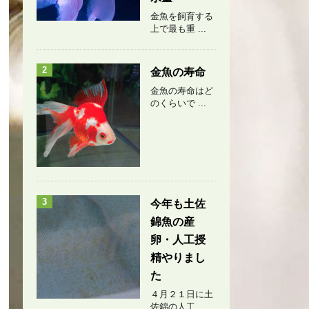
金魚を飼育する
上で最も重 ...
2
金魚の寿命
金魚の寿命はど
のくらいで ...
3
今年も土佐
錦魚の産
卵・人工授
精やりまし
た
４月２１日に土
佐錦の人工 ...