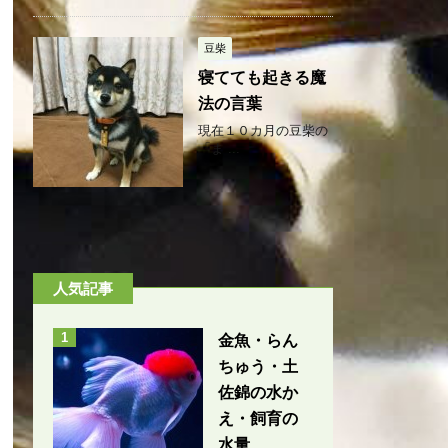
豆柴
寝てても起きる魔
法の言葉
現在１０カ月の豆柴の
「ま ...
人気記事
1
金魚・らん
ちゅう・土
佐錦の水か
え・飼育の
水量