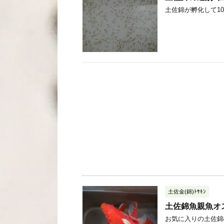
土佐錦が孵化して10日
土佐金(錦)ﾄｻｷﾝ
土佐錦魚親魚オ
お気に入りの土佐錦の