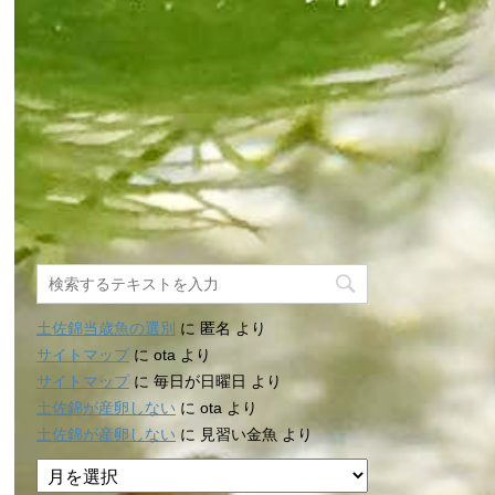
土佐錦当歳魚の選別
に
匿名
より
サイトマップ
に
ota
より
サイトマップ
に
毎日が日曜日
より
土佐錦が産卵しない
に
ota
より
土佐錦が産卵しない
に
見習い金魚
より
ア
ー