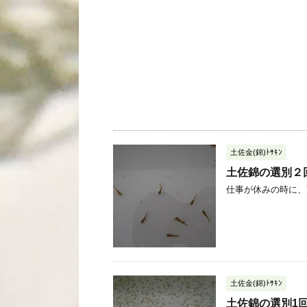
土佐金(錦)ﾄｻｷﾝ
土佐錦の選別２
仕事が休みの時に、雨
土佐金(錦)ﾄｻｷﾝ
土佐錦の選別1