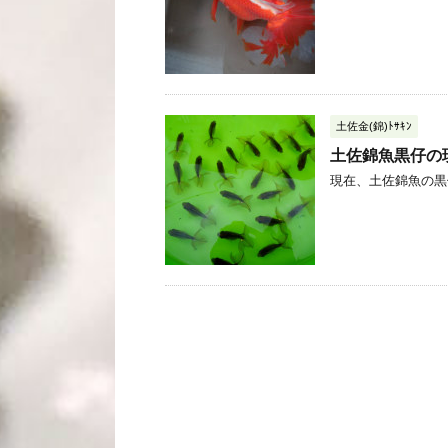
土佐金(錦)ﾄｻｷﾝ
土佐錦魚黒仔の
現在、土佐錦魚の黒仔は