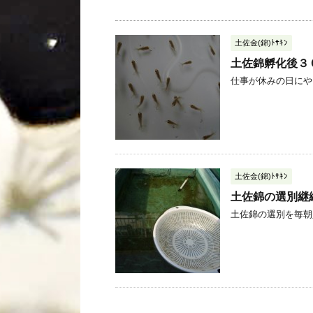
土佐金(錦)ﾄｻｷﾝ
土佐錦孵化後３
仕事が休みの日にやっ
土佐金(錦)ﾄｻｷﾝ
土佐錦の選別継
土佐錦の選別を毎朝少