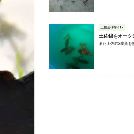
土佐金(錦)ﾄｻｷﾝ
土佐錦をオーク
また土佐錦2歳魚を熊本