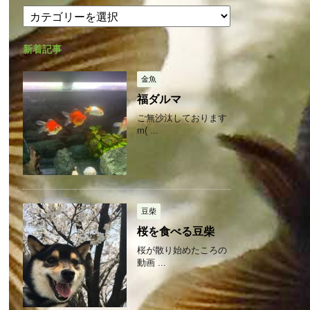
カ
カ
テ
イ
ゴ
ブ
新着記事
リ
ー
金魚
福ダルマ
ご無沙汰しております
m( ...
豆柴
桜を食べる豆柴
桜が散り始めたころの
動画 ...