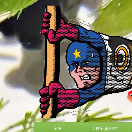
金魚
土佐金(錦)ﾄｻｷﾝ