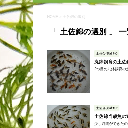
HOME
>
土佐錦の選別
「 土佐錦の選別 」 一
土佐金(錦)ﾄｻｷﾝ
丸鉢飼育の土佐
2つ目の丸鉢飼育の土佐
土佐金(錦)ﾄｻｷﾝ
土佐錦当歳魚の
少し時間ができたので