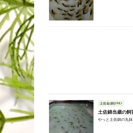
土佐金(錦)ﾄｻｷﾝ
土佐錦当歳の飼
やっと土佐錦の丸鉢を