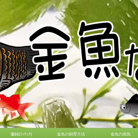
蘭鋳(ﾗﾝﾁｭｳ)
金魚の飼育方法
金魚の病気