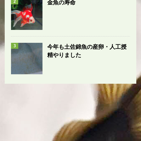
2
金魚の寿命
3
今年も土佐錦魚の産卵・人工授
精やりました