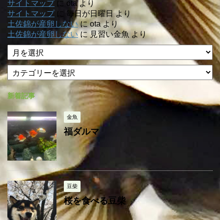
サイトマップ
に
ota
より
サイトマップ
に
毎日が日曜日
より
土佐錦が産卵しない
に
ota
より
土佐錦が産卵しない
に
見習い金魚
より
ア
ー
カ
カ
テ
イ
ゴ
ブ
新着記事
リ
ー
金魚
福ダルマ
豆柴
桜を食べる豆柴