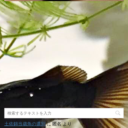
土佐錦当歳魚の選別
に
匿名
より