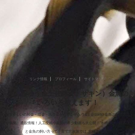
リンク情報
プロフィール
サイトマップ
らんちゅう＆土佐錦（トサキン）金魚の
いろいろ教えます！
金魚すくいの和金・琉金・出目金からランチュウ&土佐錦etc! 金魚の飼育方法
や病気、通販情報！人工受精や産卵の希少動画も大公開！ 水槽選びや餌選び
と金魚の飼い方って？育て方次第では..究極進化！！