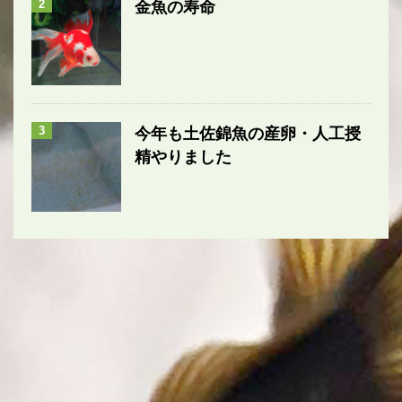
2
金魚の寿命
3
今年も土佐錦魚の産卵・人工授
精やりました