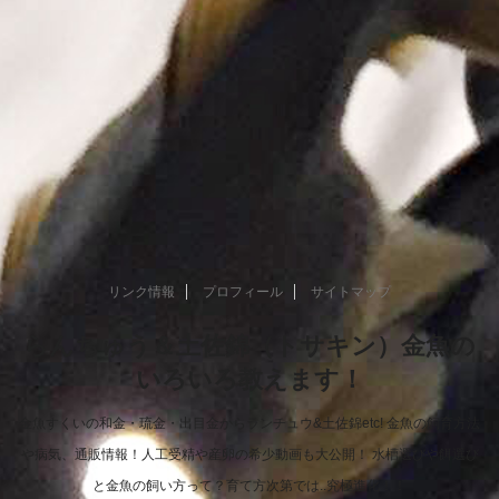
リンク情報
プロフィール
サイトマップ
らんちゅう＆土佐錦（トサキン）金魚の
いろいろ教えます！
金魚すくいの和金・琉金・出目金からランチュウ&土佐錦etc! 金魚の飼育方法
や病気、通販情報！人工受精や産卵の希少動画も大公開！ 水槽選びや餌選び
と金魚の飼い方って？育て方次第では..究極進化！！