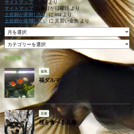
サイトマップ
に
ota
より
サイトマップ
に
毎日が日曜日
より
土佐錦が産卵しない
に
ota
より
土佐錦が産卵しない
に
見習い金魚
より
ア
ー
カ
カ
テ
イ
ゴ
ブ
新着記事
リ
ー
金魚
福ダルマ
豆柴
桜を食べる豆柴