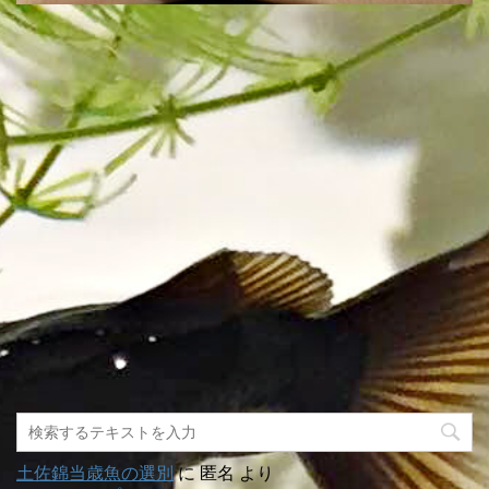
土佐錦当歳魚の選別
に
匿名
より