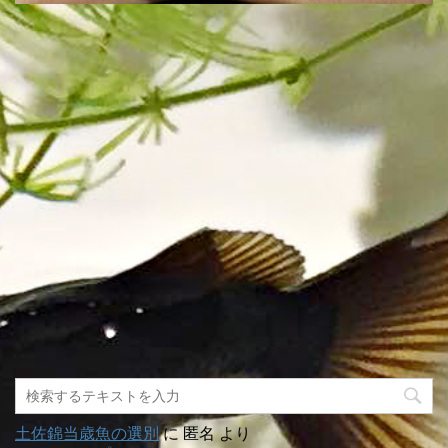
土佐錦当歳魚の選別
に
匿名
より