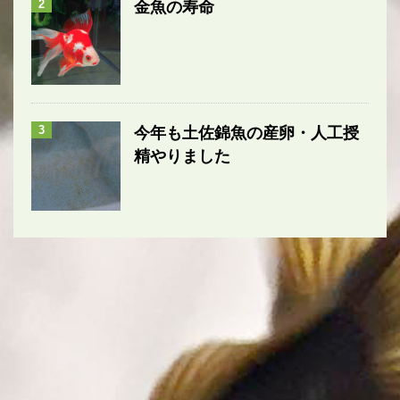
2
金魚の寿命
3
今年も土佐錦魚の産卵・人工授
精やりました