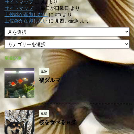
サイトマップ
に
ota
より
サイトマップ
に
毎日が日曜日
より
土佐錦が産卵しない
に
ota
より
土佐錦が産卵しない
に
見習い金魚
より
ア
ー
カ
カ
テ
イ
ゴ
ブ
新着記事
リ
ー
金魚
福ダルマ
豆柴
桜を食べる豆柴