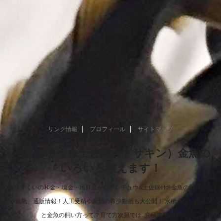
リンク情報
プロフィール
サイトマップ
らんちゅう＆土佐錦（トサキン）金魚の
いろいろ教えます！
金魚すくいの和金・琉金・出目金からランチュウ&土佐錦etc! 金魚の飼育方法
や病気、通販情報！人工受精や産卵の希少動画も大公開！ 水槽選びや餌選び
と金魚の飼い方って？育て方次第では..究極進化！！