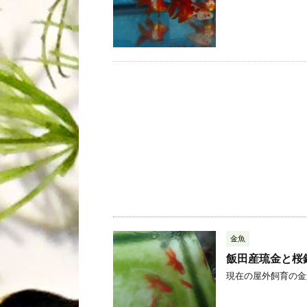
金魚
飯田産琉金と桜
現在の屋外飼育の金魚