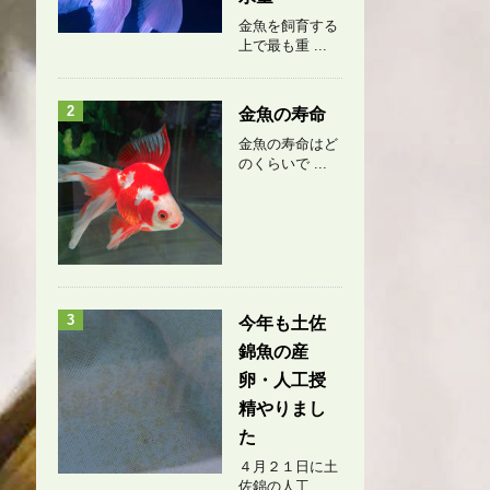
金魚を飼育する
上で最も重 ...
2
金魚の寿命
金魚の寿命はど
のくらいで ...
3
今年も土佐
錦魚の産
卵・人工授
精やりまし
た
４月２１日に土
佐錦の人工 ...