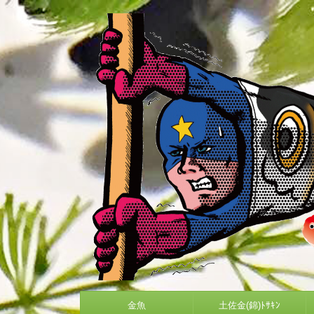
金魚
土佐金(錦)ﾄｻｷﾝ