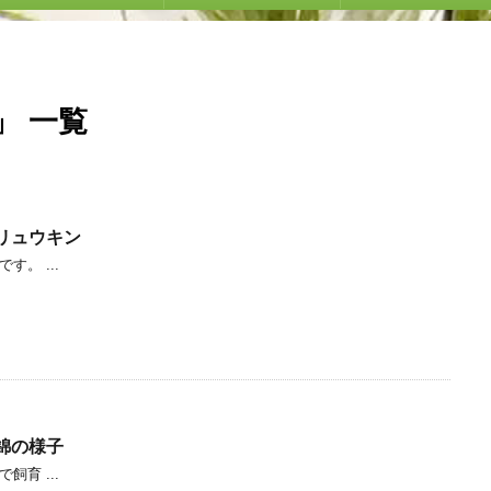
」 一覧
リュウキン
す。 ...
錦の様子
飼育 ...