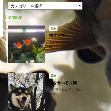
カ
カ
テ
イ
ゴ
ブ
新着記事
リ
ー
金魚
福ダルマ
ご無沙汰しております
m( ...
豆柴
桜を食べる豆柴
桜が散り始めたころの
動画 ...