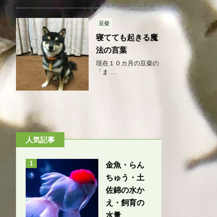
豆柴
寝てても起きる魔
法の言葉
現在１０カ月の豆柴の
「ま ...
人気記事
1
金魚・らん
ちゅう・土
佐錦の水か
え・飼育の
水量