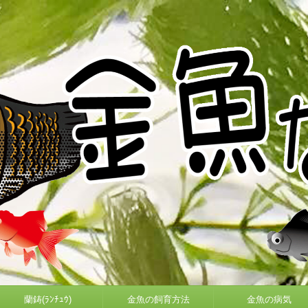
蘭鋳(ﾗﾝﾁｭｳ)
金魚の飼育方法
金魚の病気