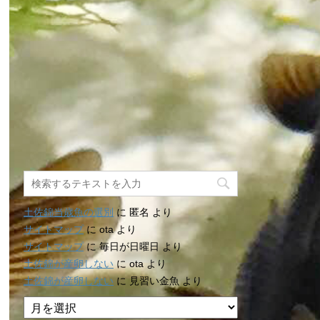
土佐錦当歳魚の選別
に
匿名
より
サイトマップ
に
ota
より
サイトマップ
に
毎日が日曜日
より
土佐錦が産卵しない
に
ota
より
土佐錦が産卵しない
に
見習い金魚
より
ア
ー