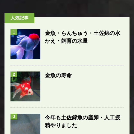
人気記事
1
金魚・らんちゅう・土佐錦の水
かえ・飼育の水量
2
金魚の寿命
3
今年も土佐錦魚の産卵・人工授
精やりました