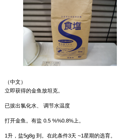
（中文）
立即获得的金鱼放坦克。
已拔出氯化水、 调节水温度
打开金鱼。有盐 0.5 %%0.8%上。
1升，盐5g8g 到。在此条件3天 ~1星期的选育。