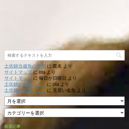
土佐錦当歳魚の選別
に
匿名
より
サイトマップ
に
ota
より
サイトマップ
に
毎日が日曜日
より
土佐錦が産卵しない
に
ota
より
土佐錦が産卵しない
に
見習い金魚
より
ア
ー
カ
カ
テ
イ
ゴ
ブ
新着記事
リ