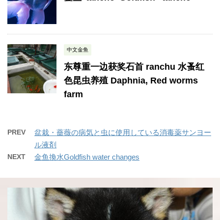
中文金鱼
东尊重一边获奖石首 ranchu 水蚤红
色昆虫养殖 Daphnia, Red worms
farm
PREV
盆栽・薔薇の病気と虫に使用している消毒薬サンヨー
ル液剤
NEXT
金鱼換水Goldfish water changes