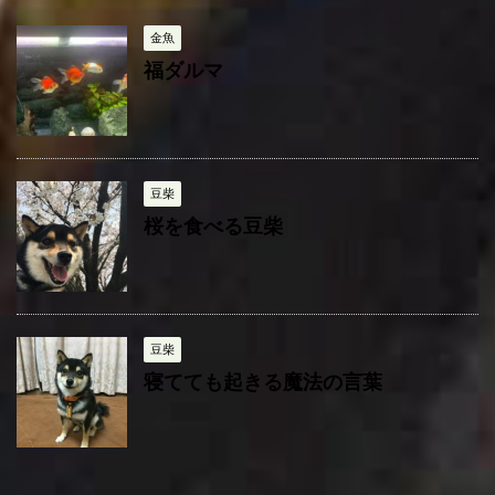
ー
金魚
福ダルマ
豆柴
桜を食べる豆柴
豆柴
寝てても起きる魔法の言葉