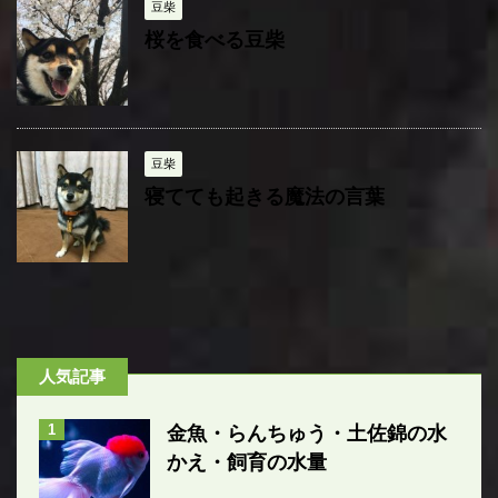
豆柴
桜を食べる豆柴
豆柴
寝てても起きる魔法の言葉
人気記事
1
金魚・らんちゅう・土佐錦の水
かえ・飼育の水量