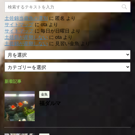
土佐錦当歳魚の選別
に
匿名
より
サイトマップ
に
ota
より
サイトマップ
に
毎日が日曜日
より
土佐錦が産卵しない
に
ota
より
土佐錦が産卵しない
に
見習い金魚
より
ア
ー
カ
カ
テ
イ
ゴ
ブ
新着記事
リ
ー
金魚
福ダルマ