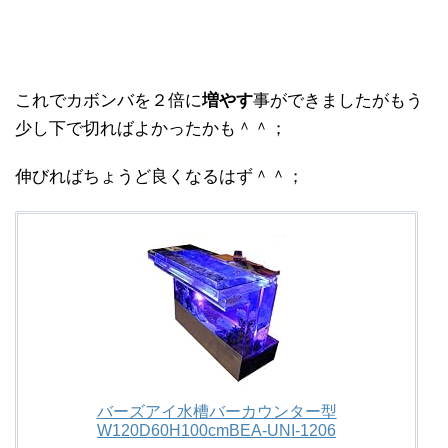
これでカボンバを２倍に
増やす
事ができましたがもう
少し下で切ればよかったかも＾＾；
伸びればちょうど良くなるはず＾＾；
バーズアイ水槽バーカウンター型
W120D60H100cmBEA-UNI-1206