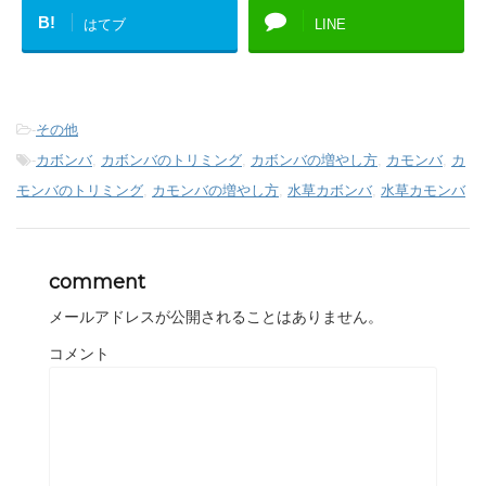
B!
はてブ
LINE
-
その他
-
カボンバ
,
カボンバのトリミング
,
カボンバの増やし方
,
カモンバ
,
カ
モンバのトリミング
,
カモンバの増やし方
,
水草カボンバ
,
水草カモンバ
comment
メールアドレスが公開されることはありません。
コメント