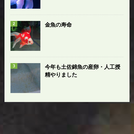
2
金魚の寿命
3
今年も土佐錦魚の産卵・人工授
精やりました