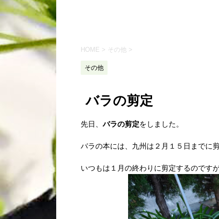
HOME
>
その他
>
その他
バラの剪定
先日、
バラの剪定
をしました。
バラの本には、九州は２月１５日までに
いつもは１月の終わりに剪定するのです