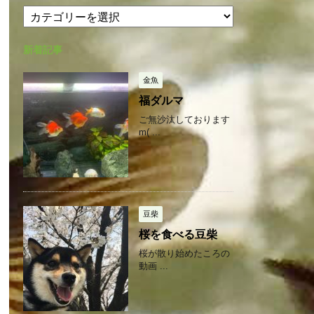
カ
カ
テ
イ
ゴ
ブ
新着記事
リ
ー
金魚
福ダルマ
ご無沙汰しております
m( ...
豆柴
桜を食べる豆柴
桜が散り始めたころの
動画 ...