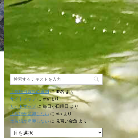
土佐錦当歳魚の選別
に
匿名
より
サイトマップ
に
ota
より
サイトマップ
に
毎日が日曜日
より
土佐錦が産卵しない
に
ota
より
土佐錦が産卵しない
に
見習い金魚
より
ア
ー