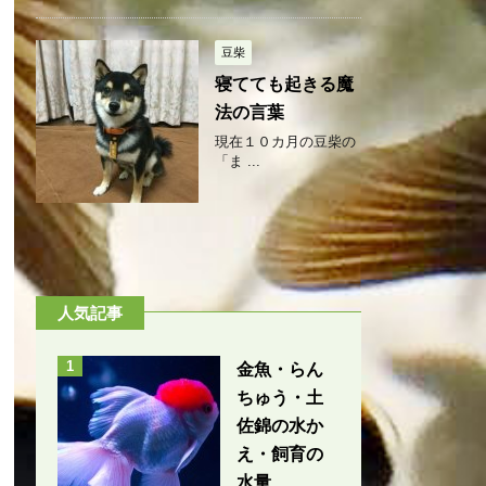
豆柴
寝てても起きる魔
法の言葉
現在１０カ月の豆柴の
「ま ...
人気記事
1
金魚・らん
ちゅう・土
佐錦の水か
え・飼育の
水量