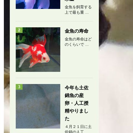
金魚を飼育する
上で最も重 ...
2
金魚の寿命
金魚の寿命はど
のくらいで ...
3
今年も土佐
錦魚の産
卵・人工授
精やりまし
た
４月２１日に土
佐錦の人工 ...