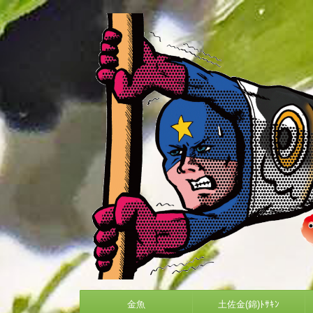
金魚
土佐金(錦)ﾄｻｷﾝ