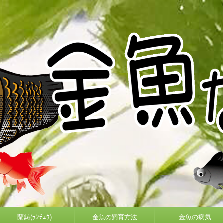
蘭鋳(ﾗﾝﾁｭｳ)
金魚の飼育方法
金魚の病気