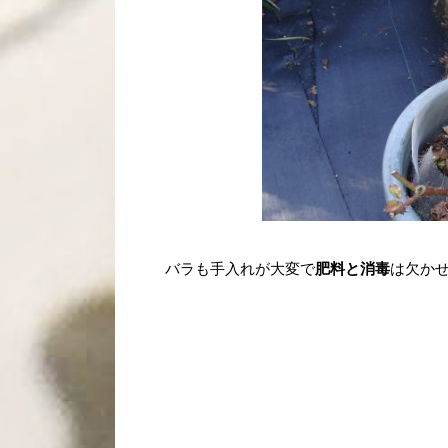
バラも手入れが大変で
肥料と消毒
は欠か