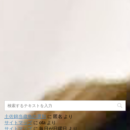
土佐錦当歳魚の選別
に
匿名
より
サイトマップ
に
ota
より
サイトマップ
に
毎日が日曜日
より