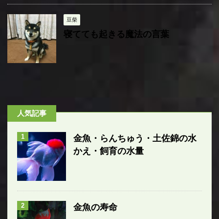
豆柴
寝てても起きる魔法の言葉
人気記事
1
金魚・らんちゅう・土佐錦の水
かえ・飼育の水量
2
金魚の寿命