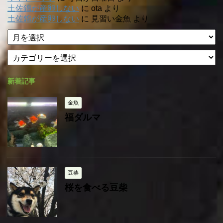
土佐錦が産卵しない
に
ota
より
土佐錦が産卵しない
に
見習い金魚
より
ア
ー
カ
カ
テ
イ
ゴ
ブ
新着記事
リ
ー
金魚
福ダルマ
豆柴
桜を食べる豆柴