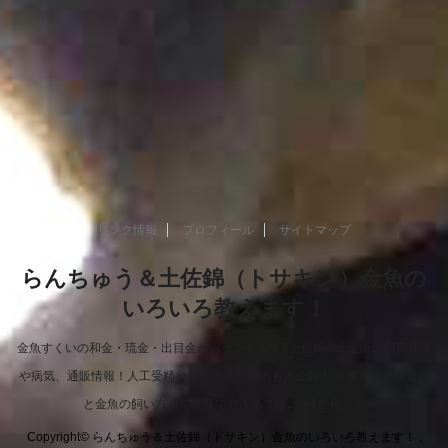
リンク情報
プロフィール
サイトマップ
らんちゅう＆土佐錦（トサキン）金魚の
いろいろ教えます！
金魚すくいの和金・琉金・出目金からランチュウ&土佐錦etc! 金魚の飼育方法
や病気、通販情報！人工受精や産卵の希少動画も大公開！ 水槽選びや餌選び
と金魚の飼い方って？育て方次第では..究極進化！！
Copyright© らんちゅう＆土佐錦（トサキン）金魚のいろいろ教えます！ ,