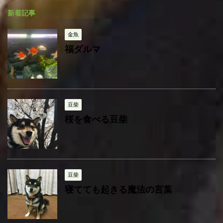
ゴ
ブ
新着記事
リ
ー
金魚
福ダルマ
豆柴
桜を食べる豆柴
豆柴
寝てても起きる魔法の言葉