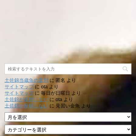
土佐錦当歳魚の選別
に
匿名
より
サイトマップ
に
ota
より
サイトマップ
に
毎日が日曜日
より
土佐錦が産卵しない
に
ota
より
土佐錦が産卵しない
に
見習い金魚
より
ア
ー
カ
カ
テ
イ