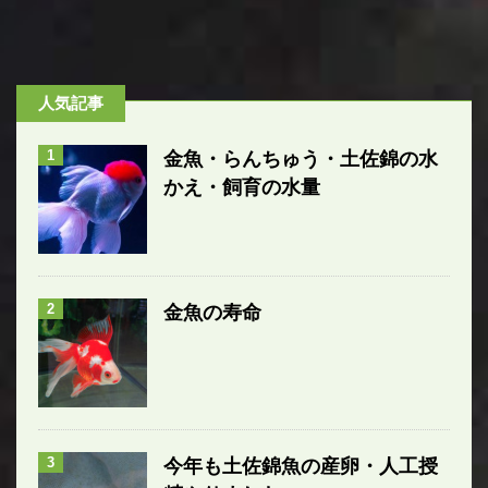
人気記事
1
金魚・らんちゅう・土佐錦の水
かえ・飼育の水量
2
金魚の寿命
3
今年も土佐錦魚の産卵・人工授