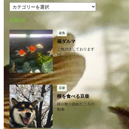
カ
カ
テ
イ
ゴ
ブ
新着記事
リ
ー
金魚
福ダルマ
ご無沙汰しております
m( ...
豆柴
桜を食べる豆柴
桜が散り始めたころの
動画 ...