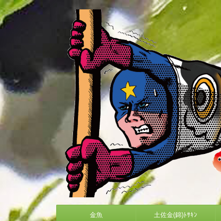
金魚
土佐金(錦)ﾄｻｷﾝ