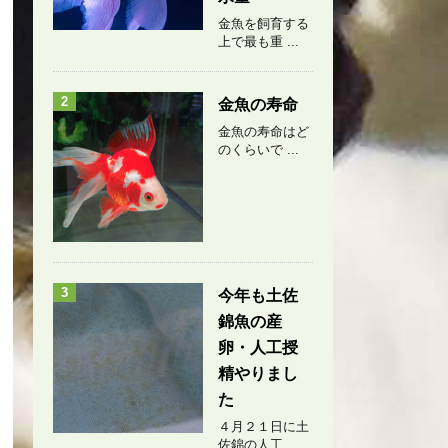
金魚を飼育する
上で最も重 ...
2
金魚の寿命
金魚の寿命はど
のくらいで ...
3
今年も土佐
錦魚の産
卵・人工授
精やりまし
た
４月２１日に土
佐錦の人工 ...