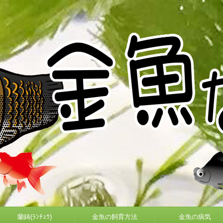
蘭鋳(ﾗﾝﾁｭｳ)
金魚の飼育方法
金魚の病気