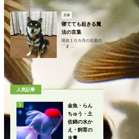
豆柴
寝てても起きる魔
法の言葉
現在１０カ月の豆柴の
「ま ...
人気記事
1
金魚・らん
ちゅう・土
佐錦の水か
え・飼育の
水量