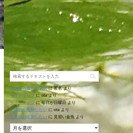
土佐錦当歳魚の選別
に
匿名
より
サイトマップ
に
ota
より
サイトマップ
に
毎日が日曜日
より
土佐錦が産卵しない
に
ota
より
土佐錦が産卵しない
に
見習い金魚
より
ア
ー