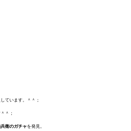
入しています。＾＾；
す＾＾；
磯兵衛のガチャ
を発見。