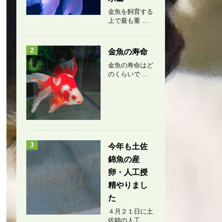
金魚を飼育する
上で最も重 ...
2
金魚の寿命
金魚の寿命はど
のくらいで ...
3
今年も土佐
錦魚の産
卵・人工授
精やりまし
た
４月２１日に土
佐錦の人工 ...