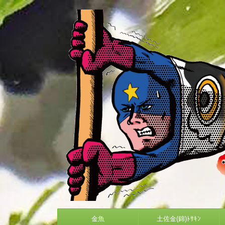
金魚
土佐金(錦)ﾄｻｷﾝ