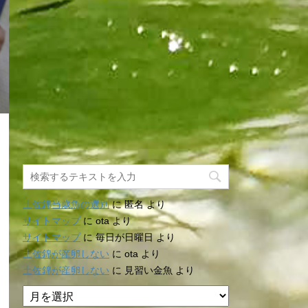
土佐錦当歳魚の選別
に
匿名
より
サイトマップ
に
ota
より
サイトマップ
に
毎日が日曜日
より
土佐錦が産卵しない
に
ota
より
土佐錦が産卵しない
に
見習い金魚
より
ア
ー