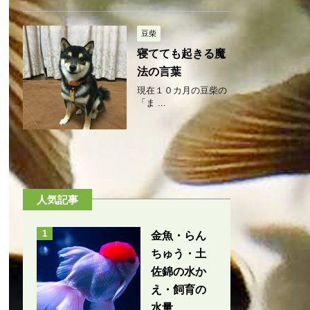
豆柴
寝てても起きる魔
法の言葉
現在１０カ月の豆柴の
「ま ...
人気記事
1
金魚・らん
ちゅう・土
佐錦の水か
え・飼育の
水量