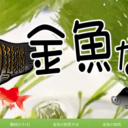
蘭鋳(ﾗﾝﾁｭｳ)
金魚の飼育方法
金魚の病気