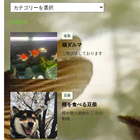
カ
カ
テ
イ
ゴ
ブ
新着記事
リ
ー
金魚
福ダルマ
ご無沙汰しております
m( ...
豆柴
桜を食べる豆柴
桜が散り始めたころの
動画 ...