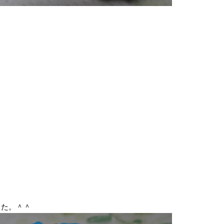
した。＾＾