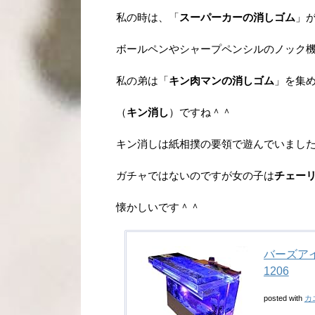
私の時は、「
スーパーカーの消しゴム
」
ボールペンやシャープペンシルのノック
私の弟は「
キン肉マンの消しゴム
」を集
（
キン消し
）ですね＾＾
キン消しは紙相撲の要領で遊んでいまし
ガチャではないのですが女の子は
チェー
懐かしいです＾＾
バーズアイ
1206
posted with
カ