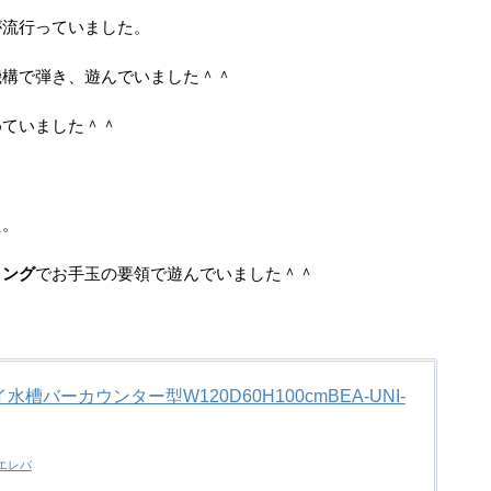
が流行っていました。
機構で弾き、遊んでいました＾＾
めていました＾＾
た。
リング
でお手玉の要領で遊んでいました＾＾
水槽バーカウンター型W120D60H100cmBEA-UNI-
エレバ