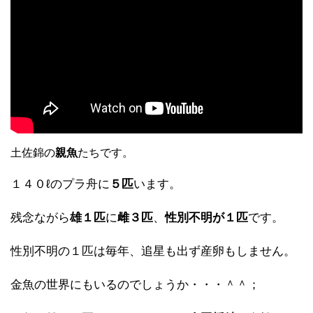
土佐錦の
親魚
たちです。
１４０ℓのプラ舟に
５匹
います。
残念ながら
雄１匹
に
雌３匹
、
性別不明が１匹
です。
性別不明の１匹は毎年、追星も出ず産卵もしません。
金魚の世界にもいるのでしょうか・・・＾＾；