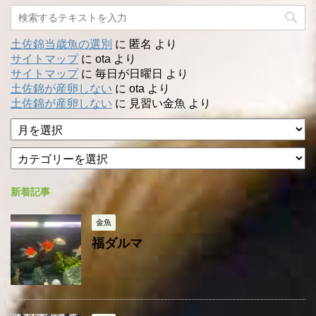
土佐錦当歳魚の選別
に
匿名
より
サイトマップ
に
ota
より
サイトマップ
に
毎日が日曜日
より
土佐錦が産卵しない
に
ota
より
土佐錦が産卵しない
に
見習い金魚
より
ア
ー
カ
カ
テ
イ
ゴ
ブ
新着記事
リ
ー
金魚
福ダルマ