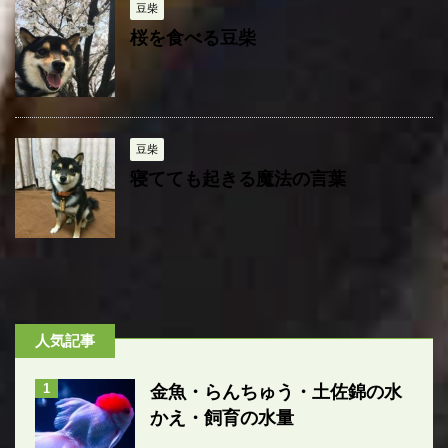
豆柴
桜を食べる豆柴
豆柴
寝てても起きる魔法の言葉
人気記事
1
金魚・らんちゅう・土佐錦の水
かえ・飼育の水量