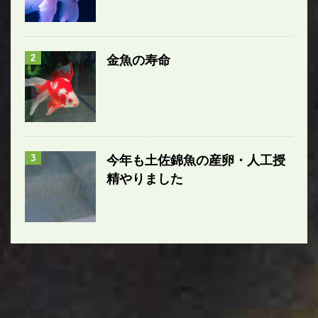
2
金魚の寿命
3
今年も土佐錦魚の産卵・人工授
精やりました