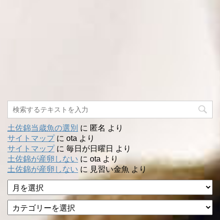
土佐錦当歳魚の選別
に
匿名
より
サイトマップ
に
ota
より
サイトマップ
に
毎日が日曜日
より
土佐錦が産卵しない
に
ota
より
土佐錦が産卵しない
に
見習い金魚
より
ア
ー
カ
カ
テ
イ