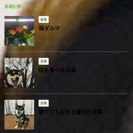
ゴ
ブ
新着記事
リ
ー
金魚
福ダルマ
豆柴
桜を食べる豆柴
豆柴
寝てても起きる魔法の言葉