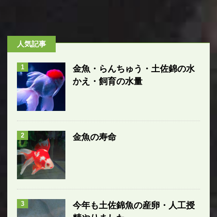
人気記事
1
金魚・らんちゅう・土佐錦の水
かえ・飼育の水量
2
金魚の寿命
3
今年も土佐錦魚の産卵・人工授