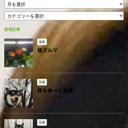
ア
ー
カ
カ
テ
イ
ゴ
ブ
新着記事
リ
ー
金魚
福ダルマ
豆柴
桜を食べる豆柴
豆柴