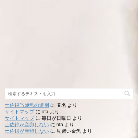
土佐錦当歳魚の選別
に
匿名
より
サイトマップ
に
ota
より
サイトマップ
に
毎日が日曜日
より
土佐錦が産卵しない
に
ota
より
土佐錦が産卵しない
に
見習い金魚
より