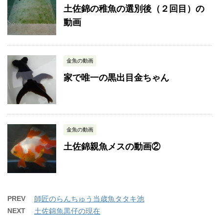
土佐錦の稚魚の選別後（２回目）の
動画
金魚の動画
家で唯一の黒出目金ちゃん
金魚の動画
土佐錦親魚メスの動画②
PREV
師匠のらんちゅう当歳魚タタキ池
NEXT
土佐錦魚黒仔の現在