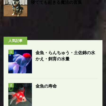
寝てても起きる魔法の言葉
人気記事
1
金魚・らんちゅう・土佐錦の水
かえ・飼育の水量
2
金魚の寿命