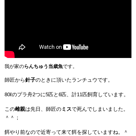
我が家の
らんちゅう当歳魚
です。
師匠から
針子
のときに頂いたランチュウです。
80ℓのプラ舟2つに5匹と6匹、計11匹飼育しています。
この
雌親
は先日、師匠の
ミス
で死んでしまいました。
＾＾；
餌やり前なので近寄って来て餌を探していますね。＾