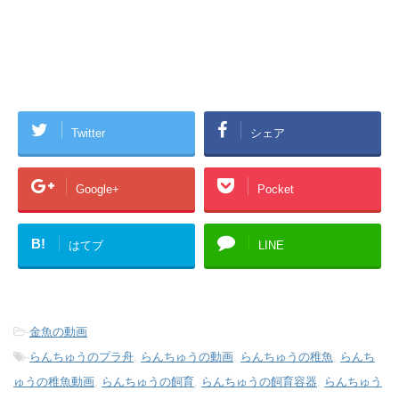
Twitter
シェア
Google+
Pocket
B!
はてブ
LINE
-
金魚の動画
-
らんちゅうのプラ舟
,
らんちゅうの動画
,
らんちゅうの稚魚
,
らんち
ゅうの稚魚動画
,
らんちゅうの飼育
,
らんちゅうの飼育容器
,
らんちゅう