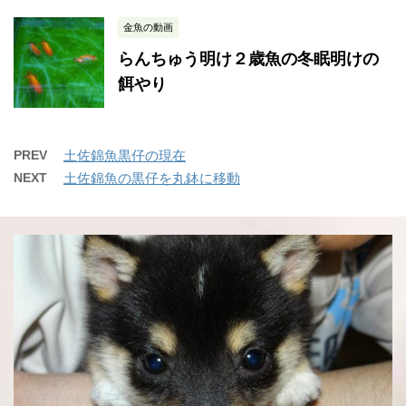
金魚の動画
らんちゅう明け２歳魚の冬眠明けの
餌やり
PREV
土佐錦魚黒仔の現在
NEXT
土佐錦魚の黒仔を丸鉢に移動