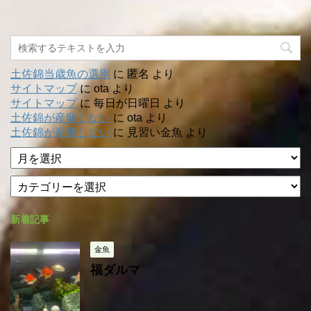
土佐錦当歳魚の選別
に
匿名
より
サイトマップ
に
ota
より
サイトマップ
に
毎日が日曜日
より
土佐錦が産卵しない
に
ota
より
土佐錦が産卵しない
に
見習い金魚
より
ア
ー
カ
カ
テ
イ
ゴ
ブ
新着記事
リ
ー
金魚
福ダルマ