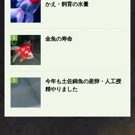
かえ・飼育の水量
2
金魚の寿命
3
今年も土佐錦魚の産卵・人工授
精やりました