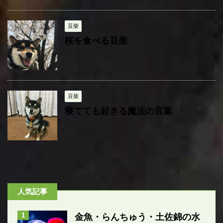
豆柴
桜を食べる豆柴
豆柴
寝てても起きる魔法の言葉
人気記事
1
金魚・らんちゅう・土佐錦の水