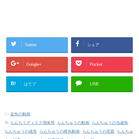
Twitter
シェア
Google+
Pocket
B!
はてブ
LINE
-
金魚の動画
-
らんちうディスク増体用
,
らんちゅうの動画
,
らんちゅうの当歳魚
,
らんちゅうの成長
,
らんちゅうの稚魚動画
,
らんちゅうの里親
,
らんちゅ