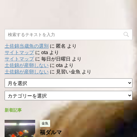
土佐錦当歳魚の選別
に
匿名
より
サイトマップ
に
ota
より
サイトマップ
に
毎日が日曜日
より
土佐錦が産卵しない
に
ota
より
土佐錦が産卵しない
に
見習い金魚
より
ア
ー
カ
カ
テ
イ
ゴ
ブ
新着記事
リ
ー
金魚
福ダルマ