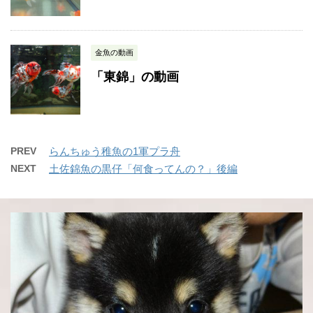
金魚の動画
「東錦」の動画
PREV
らんちゅう稚魚の1軍プラ舟
NEXT
土佐錦魚の黒仔「何食ってんの？」後編