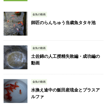
金魚の動画
師匠のらんちゅう当歳魚タタキ池
金魚の動画
土佐錦の人工授精失敗編・成功編の
動画
金魚の動画
水換え途中の飯田産琉金とプラスア
ルファ