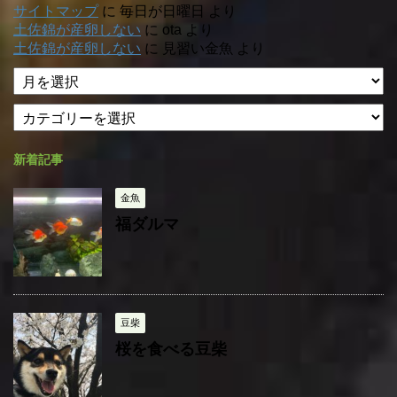
サイトマップ
に
毎日が日曜日
より
土佐錦が産卵しない
に
ota
より
土佐錦が産卵しない
に
見習い金魚
より
ア
ー
カ
カ
テ
イ
ゴ
ブ
新着記事
リ
ー
金魚
福ダルマ
豆柴
桜を食べる豆柴