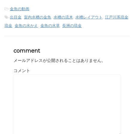
-
金魚の動画
-
出目金
,
室内水槽の金魚
,
水槽の流木
,
水槽レイアウト
,
江戸川系琉金
,
琉金
,
金魚の水かえ
,
金魚の水草
,
長洲の琉金
comment
メールアドレスが公開されることはありません。
コメント