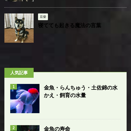
豆柴
寝てても起きる魔法の言葉
人気記事
1
金魚・らんちゅう・土佐錦の水
かえ・飼育の水量
2
金魚の寿命