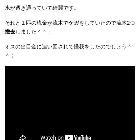
水が透き通っていて綺麗です。
それと１匹の琉金が流木で
ケガ
をしていたので流木2つ
撤去
しました＾＾；
オスの出目金に追い回されて怪我をしたのでしょう＾
＾；