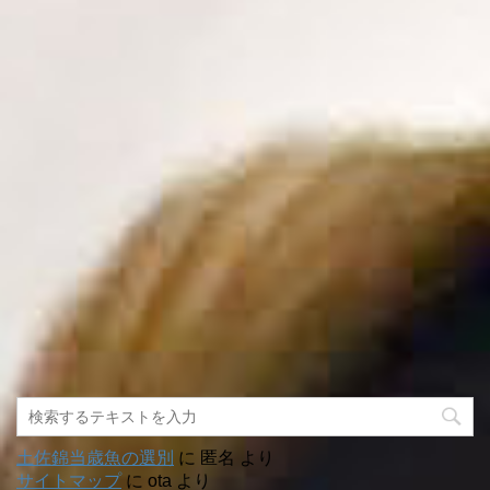
土佐錦当歳魚の選別
に
匿名
より
サイトマップ
に
ota
より