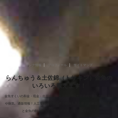
リンク情報
プロフィール
サイトマップ
らんちゅう＆土佐錦（トサキン）金魚の
いろいろ教えます！
金魚すくいの和金・琉金・出目金からランチュウ&土佐錦etc! 金魚の飼育方法
や病気、通販情報！人工受精や産卵の希少動画も大公開！ 水槽選びや餌選び
と金魚の飼い方って？育て方次第では..究極進化！！