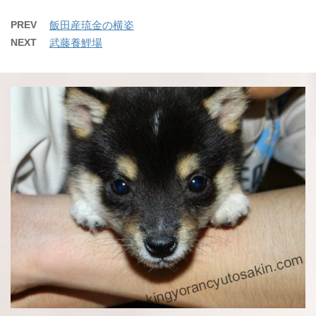
PREV
飯田産琉金の横姿
NEXT
武藤養鯉場