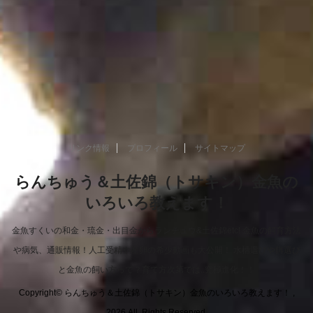
リンク情報
プロフィール
サイトマップ
らんちゅう＆土佐錦（トサキン）金魚の
いろいろ教えます！
金魚すくいの和金・琉金・出目金からランチュウ&土佐錦etc! 金魚の飼育方法
や病気、通販情報！人工受精や産卵の希少動画も大公開！ 水槽選びや餌選び
と金魚の飼い方って？育て方次第では..究極進化！！
Copyright© らんちゅう＆土佐錦（トサキン）金魚のいろいろ教えます！ ,
2026 All Rights Reserved.