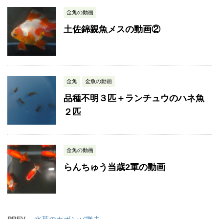
金魚の動画
土佐錦親魚メスの動画②
金魚
金魚の動画
品種不明３匹＋ランチュウのハネ魚
２匹
金魚の動画
らんちゅう当歳2軍の動画