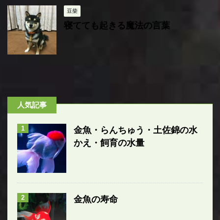
豆柴
寝てても起きる魔法の言葉
人気記事
1
金魚・らんちゅう・土佐錦の水
かえ・飼育の水量
2
金魚の寿命