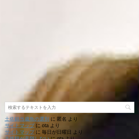
土佐錦当歳魚の選別
に
匿名
より
サイトマップ
に
ota
より
サイトマップ
に
毎日が日曜日
より
土佐錦が産卵しない
に
ota
より