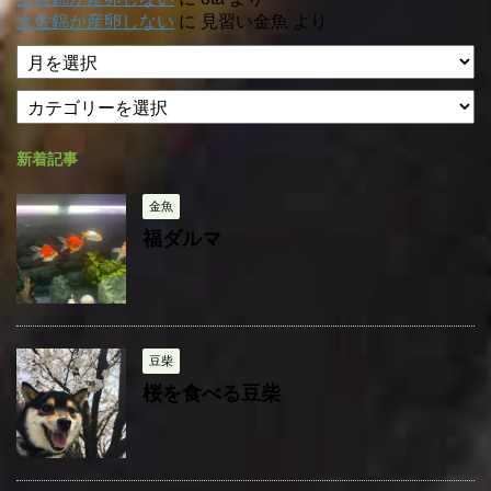
土佐錦が産卵しない
に
見習い金魚
より
ア
ー
カ
カ
テ
イ
ゴ
ブ
新着記事
リ
ー
金魚
福ダルマ
豆柴
桜を食べる豆柴