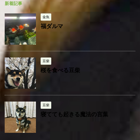
新着記事
リ
ー
金魚
福ダルマ
豆柴
桜を食べる豆柴
豆柴
寝てても起きる魔法の言葉