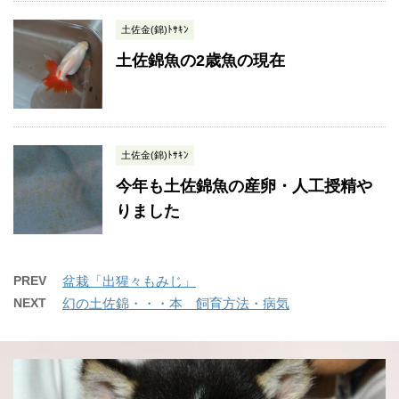
土佐金(錦)ﾄｻｷﾝ
土佐錦魚の2歳魚の現在
土佐金(錦)ﾄｻｷﾝ
今年も土佐錦魚の産卵・人工授精や
りました
PREV
盆栽「出猩々もみじ」
NEXT
幻の土佐錦・・・本 飼育方法・病気