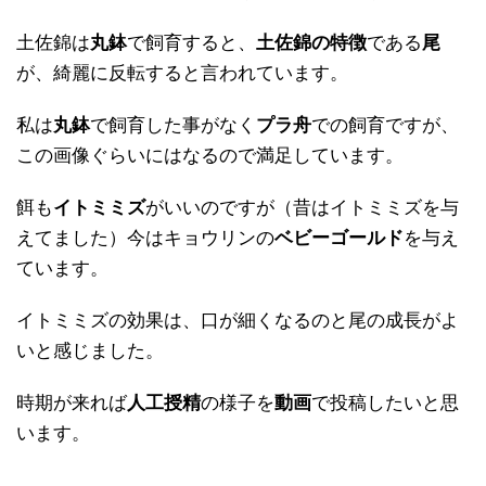
土佐錦は
丸鉢
で飼育すると、
土佐錦の特徴
である
尾
が、綺麗に反転すると言われています。
私は
丸鉢
で飼育した事がなく
プラ舟
での飼育ですが、
この画像ぐらいにはなるので満足しています。
餌も
イトミミズ
がいいのですが（昔はイトミミズを与
えてました）今はキョウリンの
ベビーゴールド
を与え
ています。
イトミミズの効果は、口が細くなるのと尾の成長がよ
いと感じました。
時期が来れば
人工授精
の様子を
動画
で投稿したいと思
います。