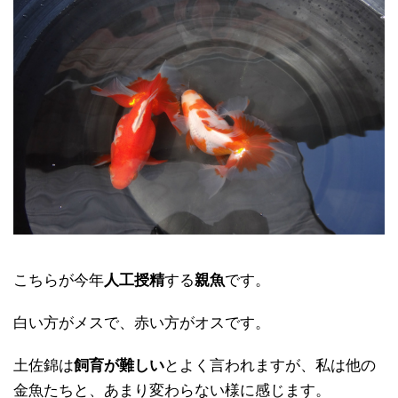
こちらが今年
人工授精
する
親魚
です。
白い方がメスで、赤い方がオスです。
土佐錦は
飼育が難しい
とよく言われますが、私は他の
金魚たちと、あまり変わらない様に感じます。