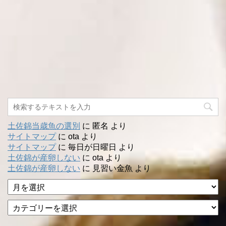
土佐錦当歳魚の選別
に
匿名
より
サイトマップ
に
ota
より
サイトマップ
に
毎日が日曜日
より
土佐錦が産卵しない
に
ota
より
土佐錦が産卵しない
に
見習い金魚
より
ア
ー
カ
カ
テ
イ
ゴ
ブ