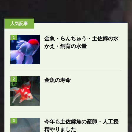
人気記事
1
金魚・らんちゅう・土佐錦の水
かえ・飼育の水量
2
金魚の寿命
3
今年も土佐錦魚の産卵・人工授
精やりました