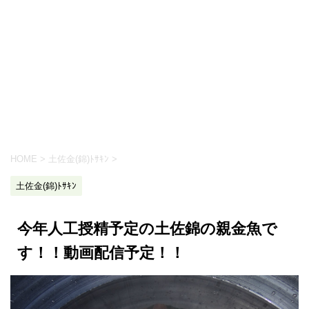
HOME
>
土佐金(錦)ﾄｻｷﾝ
>
土佐金(錦)ﾄｻｷﾝ
今年人工授精予定の土佐錦の親金魚で
す！！動画配信予定！！