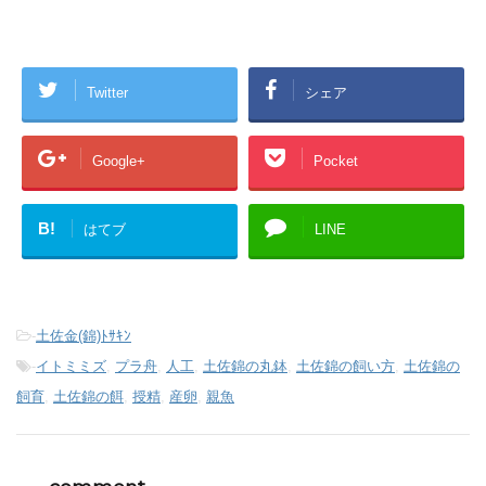
Twitter
シェア
Google+
Pocket
B!
はてブ
LINE
-
土佐金(錦)ﾄｻｷﾝ
-
イトミミズ
,
プラ舟
,
人工
,
土佐錦の丸鉢
,
土佐錦の飼い方
,
土佐錦の
飼育
,
土佐錦の餌
,
授精
,
産卵
,
親魚