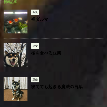
新着記事
リ
ー
金魚
福ダルマ
豆柴
桜を食べる豆柴
豆柴
寝てても起きる魔法の言葉