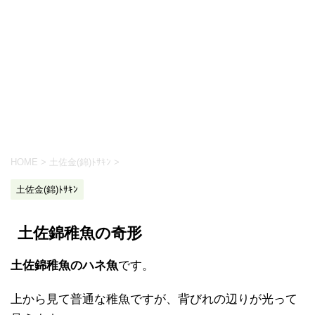
HOME
>
土佐金(錦)ﾄｻｷﾝ
>
土佐金(錦)ﾄｻｷﾝ
土佐錦稚魚の奇形
土佐錦稚魚のハネ魚
です。
上から見て普通な稚魚ですが、背びれの辺りが光って