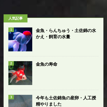
人気記事
1
金魚・らんちゅう・土佐錦の水
かえ・飼育の水量
2
金魚の寿命
3
今年も土佐錦魚の産卵・人工授
精やりました