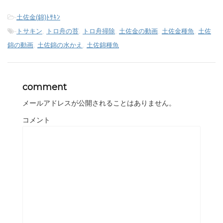
-
土佐金(錦)ﾄｻｷﾝ
-
トサキン
,
トロ舟の苔
,
トロ舟掃除
,
土佐金の動画
,
土佐金種魚
,
土佐
錦の動画
,
土佐錦の水かえ
,
土佐錦種魚
comment
メールアドレスが公開されることはありません。
コメント