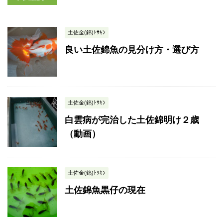
土佐金(錦)ﾄｻｷﾝ
良い土佐錦魚の見分け方・選び方
土佐金(錦)ﾄｻｷﾝ
白雲病が完治した土佐錦明け２歳
（動画）
土佐金(錦)ﾄｻｷﾝ
土佐錦魚黒仔の現在