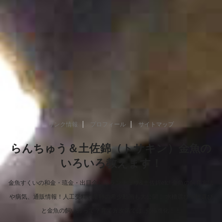
リンク情報
プロフィール
サイトマップ
らんちゅう＆土佐錦（トサキン）金魚の
いろいろ教えます！
金魚すくいの和金・琉金・出目金からランチュウ&土佐錦etc! 金魚の飼育方法
や病気、通販情報！人工受精や産卵の希少動画も大公開！ 水槽選びや餌選び
と金魚の飼い方って？育て方次第では..究極進化！！