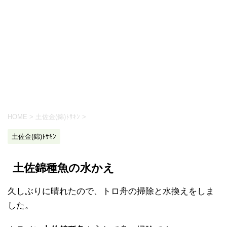
HOME
>
土佐金(錦)ﾄｻｷﾝ
>
土佐金(錦)ﾄｻｷﾝ
土佐錦種魚の水かえ
久しぶりに晴れたので、トロ舟の掃除と水換えをしま
した。