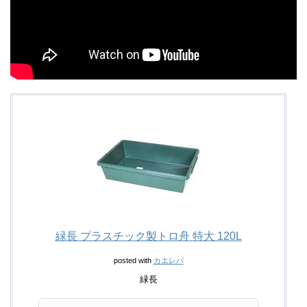
緑長 プラスチック製トロ舟 特大 120L
posted with
カエレバ
緑長