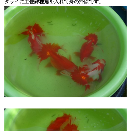
タライに
土佐錦種魚
を入れて舟の掃除です。