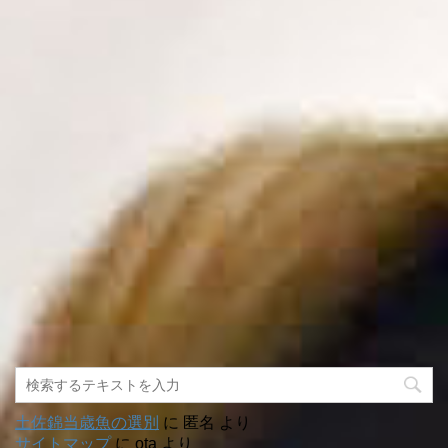
土佐錦当歳魚の選別
に
匿名
より
サイトマップ
に
ota
より