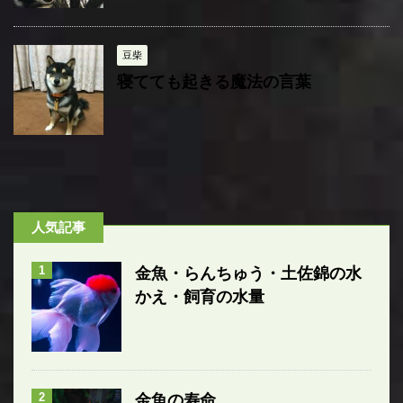
豆柴
寝てても起きる魔法の言葉
人気記事
1
金魚・らんちゅう・土佐錦の水
かえ・飼育の水量
2
金魚の寿命