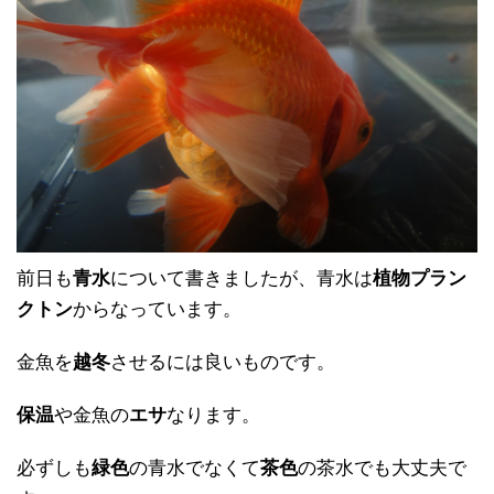
前日も
青水
について書きましたが、青水は
植物プラン
クトン
からなっています。
金魚を
越冬
させるには良いものです。
保温
や金魚の
エサ
なります。
必ずしも
緑色
の青水でなくて
茶色
の茶水でも大丈夫で