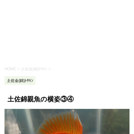
HOME
>
土佐金(錦)ﾄｻｷﾝ
>
土佐金(錦)ﾄｻｷﾝ
土佐錦親魚の横姿③④