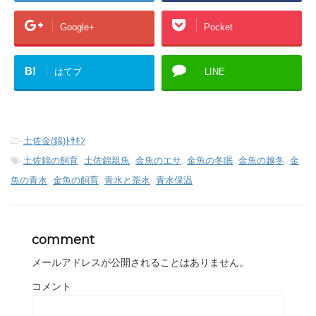
Google+
Pocket
B!
はてブ
LINE
-
土佐金(錦)ﾄｻｷﾝ
-
土佐錦の飼育
,
土佐錦親魚
,
金魚のエサ
,
金魚の冬眠
,
金魚の越冬
,
金
魚の青水
,
金魚の飼育
,
青水と茶水
,
青水保温
comment
メールアドレスが公開されることはありません。
コメント