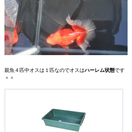
親魚４匹中オスは１匹なのでオスは
ハーレム状態
です
＾＾