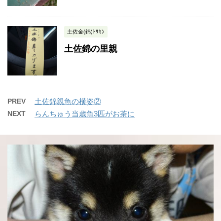
土佐金(錦)ﾄｻｷﾝ
土佐錦の里親
PREV
土佐錦親魚の横姿②
NEXT
らんちゅう当歳魚3匹がお茶に