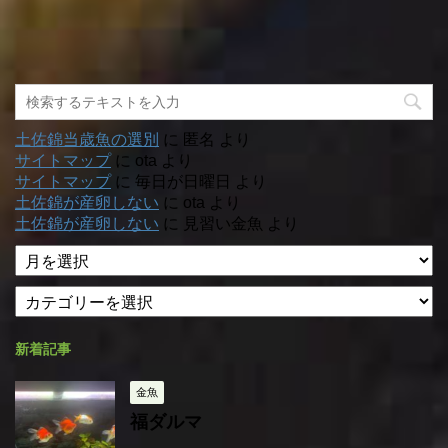
土佐錦当歳魚の選別
に
匿名
より
サイトマップ
に
ota
より
サイトマップ
に
毎日が日曜日
より
土佐錦が産卵しない
に
ota
より
土佐錦が産卵しない
に
見習い金魚
より
ア
ー
カ
カ
テ
イ
ゴ
ブ
新着記事
リ
ー
金魚
福ダルマ