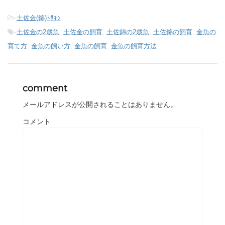
-
土佐金(錦)ﾄｻｷﾝ
-
土佐金の2歳魚
,
土佐金の飼育
,
土佐錦の2歳魚
,
土佐錦の飼育
,
金魚の
育て方
,
金魚の飼い方
,
金魚の飼育
,
金魚の飼育方法
comment
メールアドレスが公開されることはありません。
コメント