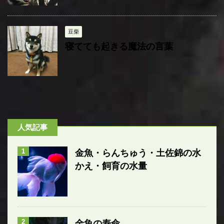
豆柴
寝てても起きる魔法の言葉
人気記事
1
金魚・らんちゅう・土佐錦の水
かえ・飼育の水量
2
金魚の寿命