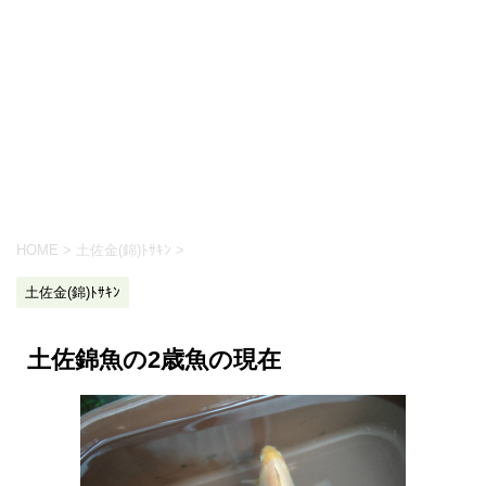
HOME
>
土佐金(錦)ﾄｻｷﾝ
>
土佐金(錦)ﾄｻｷﾝ
土佐錦魚の2歳魚の現在