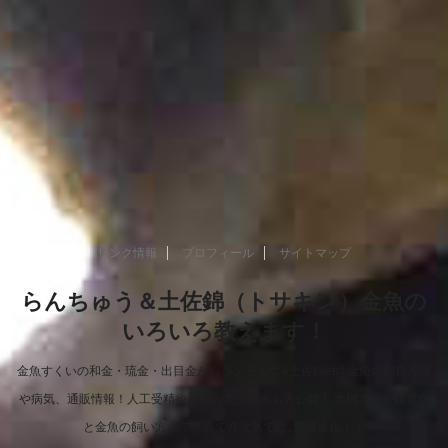
リンク情報
プロフィール
サイトマップ
らんちゅう＆土佐錦（トサキン）金魚の
いろいろ教えます！
金魚すくいの和金・琉金・出目金からランチュウ&土佐錦etc! 金魚の飼育方法
や病気、通販情報！人工受精や産卵の希少動画も大公開！ 水槽選びや餌選び
と金魚の飼い方って？育て方次第では..究極進化！！