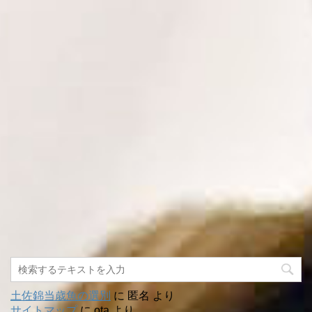
土佐錦当歳魚の選別
に
匿名
より
サイトマップ
に
ota
より