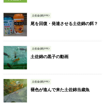
土佐金(錦)ﾄｻｷﾝ
尾を回復・発達させる土佐錦の餌？
土佐金(錦)ﾄｻｷﾝ
土佐錦の黒子の動画
土佐金(錦)ﾄｻｷﾝ
褪色が進んで来た土佐錦当歳魚