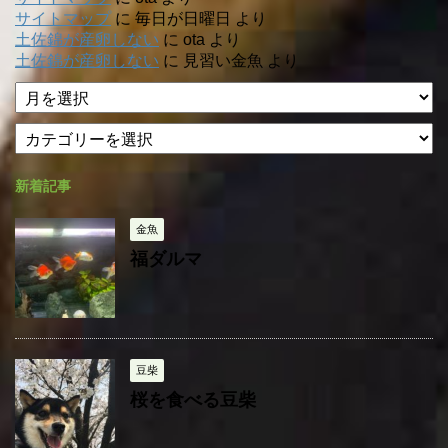
サイトマップ
に
毎日が日曜日
より
土佐錦が産卵しない
に
ota
より
土佐錦が産卵しない
に
見習い金魚
より
ア
ー
カ
カ
テ
イ
ゴ
ブ
新着記事
リ
ー
金魚
福ダルマ
豆柴
桜を食べる豆柴