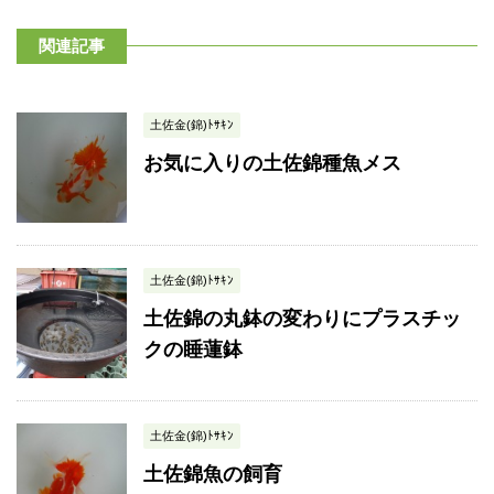
関連記事
土佐金(錦)ﾄｻｷﾝ
お気に入りの土佐錦種魚メス
土佐金(錦)ﾄｻｷﾝ
土佐錦の丸鉢の変わりにプラスチッ
クの睡蓮鉢
土佐金(錦)ﾄｻｷﾝ
土佐錦魚の飼育