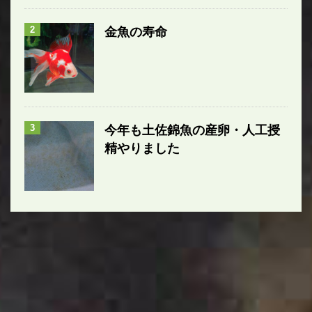
2
金魚の寿命
3
今年も土佐錦魚の産卵・人工授
精やりました