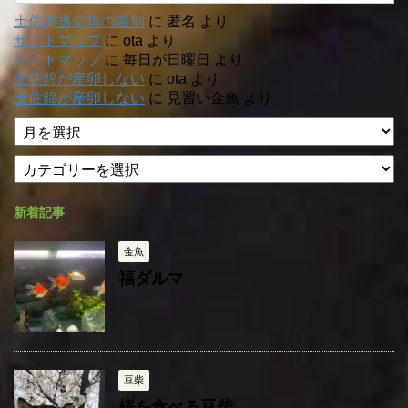
土佐錦当歳魚の選別
に
匿名
より
サイトマップ
に
ota
より
サイトマップ
に
毎日が日曜日
より
土佐錦が産卵しない
に
ota
より
土佐錦が産卵しない
に
見習い金魚
より
ア
ー
カ
カ
テ
イ
ゴ
ブ
新着記事
リ
ー
金魚
福ダルマ
豆柴
桜を食べる豆柴