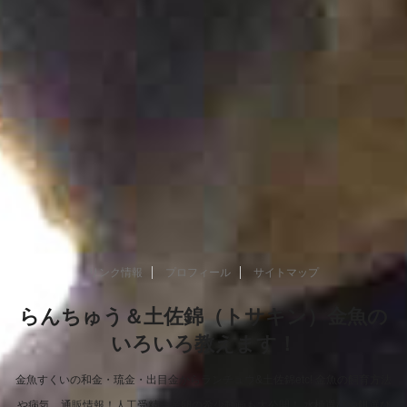
リンク情報
プロフィール
サイトマップ
らんちゅう＆土佐錦（トサキン）金魚の
いろいろ教えます！
金魚すくいの和金・琉金・出目金からランチュウ&土佐錦etc! 金魚の飼育方法
や病気、通販情報！人工受精や産卵の希少動画も大公開！ 水槽選びや餌選び