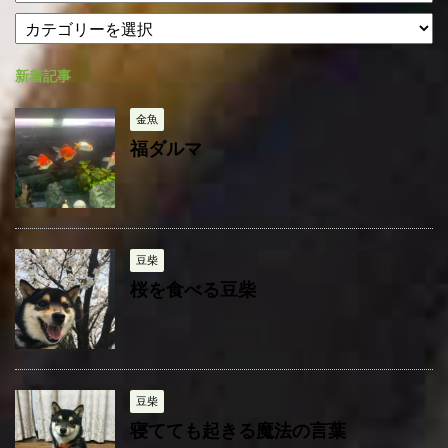
ー
カ
カ
テ
イ
ゴ
ブ
新着記事
リ
ー
金魚
福ダルマ
豆柴
桜を食べる豆柴
豆柴
寝てても起きる魔法の言葉