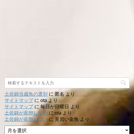
土佐錦当歳魚の選別
に
匿名
より
サイトマップ
に
ota
より
サイトマップ
に
毎日が日曜日
より
土佐錦が産卵しない
に
ota
より
土佐錦が産卵しない
に
見習い金魚
より
ア