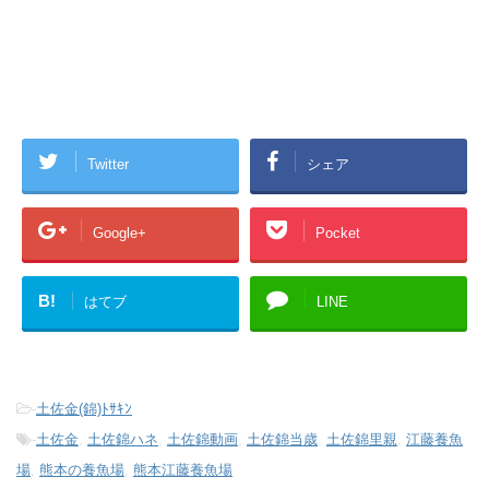
Twitter
シェア
Google+
Pocket
B!
はてブ
LINE
-
土佐金(錦)ﾄｻｷﾝ
-
土佐金
,
土佐錦ハネ
,
土佐錦動画
,
土佐錦当歳
,
土佐錦里親
,
江藤養魚
場
,
熊本の養魚場
,
熊本江藤養魚場