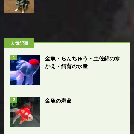
人気記事
1
金魚・らんちゅう・土佐錦の水
かえ・飼育の水量
2
金魚の寿命