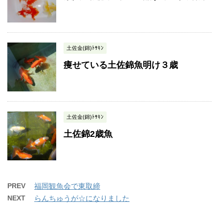
土佐金(錦)ﾄｻｷﾝ
痩せている土佐錦魚明け３歳
土佐金(錦)ﾄｻｷﾝ
土佐錦2歳魚
PREV
福岡観魚会で東取締
NEXT
らんちゅうが☆になりました