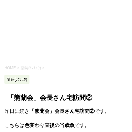
HOME
>
蘭鋳(ﾗﾝﾁｭｳ)
>
蘭鋳(ﾗﾝﾁｭｳ)
「熊蘭会」会長さん宅訪問②
昨日に続き
「熊蘭会」会長さん宅訪問②
です。
こちらは
色変わり直後の当歳魚
です。