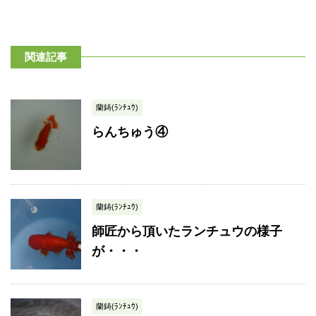
関連記事
蘭鋳(ﾗﾝﾁｭｳ)
らんちゅう④
蘭鋳(ﾗﾝﾁｭｳ)
師匠から頂いたランチュウの様子
が・・・
蘭鋳(ﾗﾝﾁｭｳ)