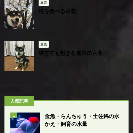
豆柴
桜を食べる豆柴
豆柴
寝てても起きる魔法の言葉
人気記事
1
金魚・らんちゅう・土佐錦の水
かえ・飼育の水量