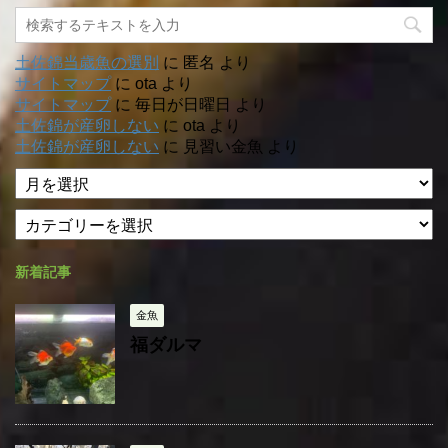
土佐錦当歳魚の選別
に
匿名
より
サイトマップ
に
ota
より
サイトマップ
に
毎日が日曜日
より
土佐錦が産卵しない
に
ota
より
土佐錦が産卵しない
に
見習い金魚
より
ア
ー
カ
カ
テ
イ
ゴ
ブ
新着記事
リ
ー
金魚
福ダルマ