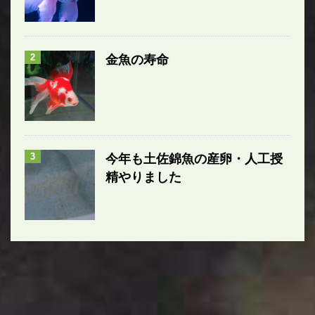
2
金魚の寿命
3
今年も土佐錦魚の産卵・人工授
精やりました