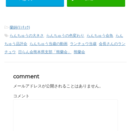
-
蘭鋳(ﾗﾝﾁｭｳ)
-
らんちゅうの大きさ
,
らんちゅうの色変わり
,
らんちゅう会魚
,
らん
ちゅう品評会
,
らんちゅう当歳の動画
,
ランチュウ当歳
,
会長さんのラン
チュウ
,
日らん会熊本県支部「熊蘭会」
,
熊蘭会
comment
メールアドレスが公開されることはありません。
コメント