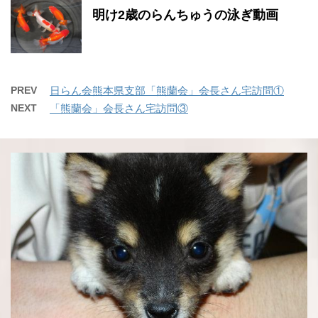
明け2歳のらんちゅうの泳ぎ動画
PREV
日らん会熊本県支部「熊蘭会」会長さん宅訪問①
NEXT
「熊蘭会」会長さん宅訪問③