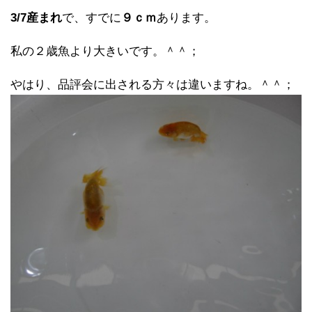
3/7産まれ
で、すでに
９ｃｍ
あります。
私の２歳魚より大きいです。＾＾；
やはり、品評会に出される方々は違いますね。＾＾；