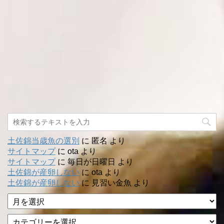
土佐錦当歳魚の選別
に
匿名
より
サイトマップ
に
ota
より
サイトマップ
に
毎日が日曜日
より
土佐錦が産卵しない
に
ota
より
土佐錦が産卵しない
に
見習い金魚
より
ア
ー
カ
カ