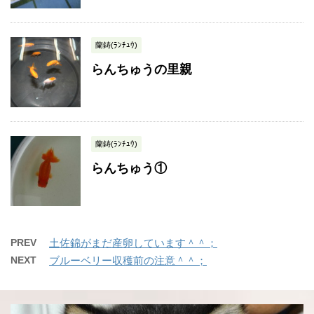
蘭鋳(ﾗﾝﾁｭｳ)
らんちゅうの里親
蘭鋳(ﾗﾝﾁｭｳ)
らんちゅう①
PREV
土佐錦がまだ産卵しています＾＾；
NEXT
ブルーベリー収穫前の注意＾＾；