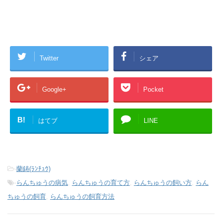
Twitter
シェア
Google+
Pocket
B!
はてブ
LINE
-
蘭鋳(ﾗﾝﾁｭｳ)
-
らんちゅうの病気
,
らんちゅうの育て方
,
らんちゅうの飼い方
,
らん
ちゅうの飼育
,
らんちゅうの飼育方法