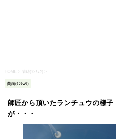
HOME
>
蘭鋳(ﾗﾝﾁｭｳ)
>
蘭鋳(ﾗﾝﾁｭｳ)
師匠から頂いたランチュウの様子
が・・・