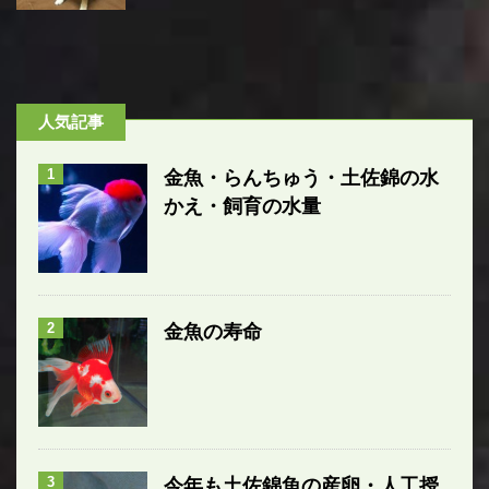
人気記事
1
金魚・らんちゅう・土佐錦の水
かえ・飼育の水量
2
金魚の寿命
3
今年も土佐錦魚の産卵・人工授