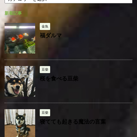
テ
イ
ゴ
ブ
新着記事
リ
ー
金魚
福ダルマ
豆柴
桜を食べる豆柴
豆柴
寝てても起きる魔法の言葉