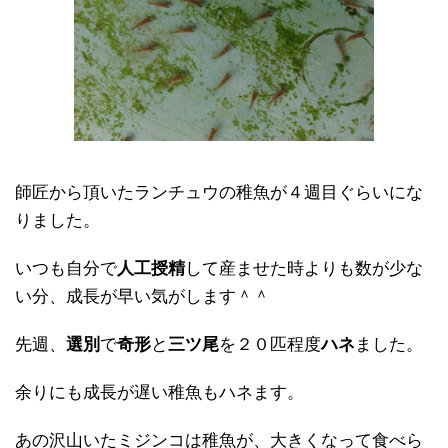
師匠から頂いたランチュウの稚魚が４週目ぐらいにな
りました。
いつも自分で
人工授精
して産ませた時よりも数が少な
い分、成長が早い気がします＾＾
先週、
選別
で
奇形
と
三ツ尾
を２０匹程度
ハネ
ました。
余りにも成長が遅い稚魚もハネます。
あの沢山いたミジンコは稚魚が、大きくなって食べら