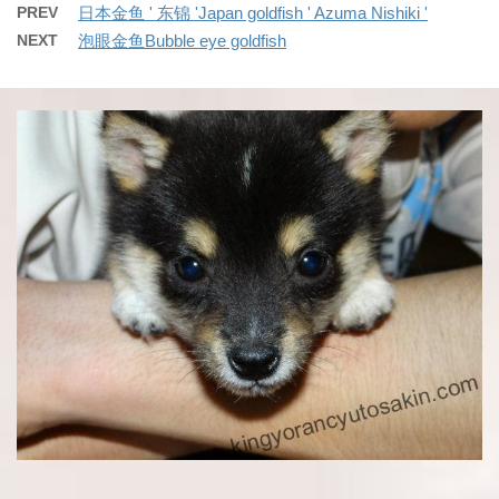
PREV
日本金鱼 ' 东锦 'Japan goldfish ' Azuma Nishiki '
NEXT
泡眼金鱼Bubble eye goldfish