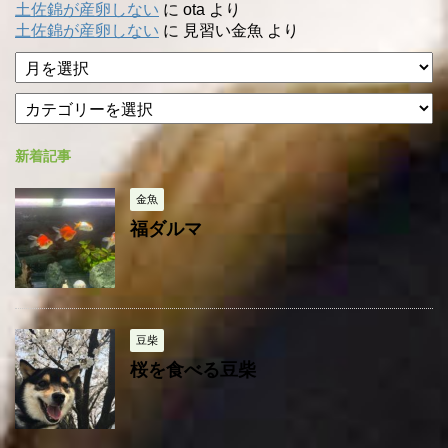
土佐錦が産卵しない
に
ota
より
土佐錦が産卵しない
に
見習い金魚
より
ア
ー
カ
カ
テ
イ
ゴ
ブ
新着記事
リ
ー
金魚
福ダルマ
豆柴
桜を食べる豆柴