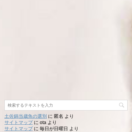
土佐錦当歳魚の選別
に
匿名
より
サイトマップ
に
ota
より
サイトマップ
に
毎日が日曜日
より