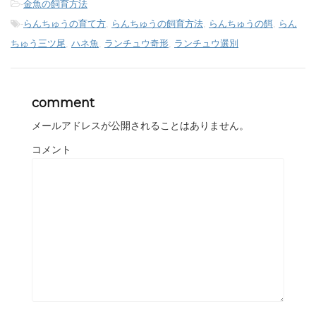
-
金魚の飼育方法
-
らんちゅうの育て方
,
らんちゅうの飼育方法
,
らんちゅうの餌
,
らん
ちゅう三ツ尾
,
ハネ魚
,
ランチュウ奇形
,
ランチュウ選別
comment
メールアドレスが公開されることはありません。
コメント