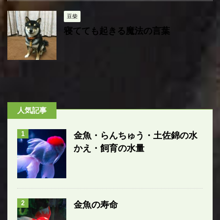
豆柴
寝てても起きる魔法の言葉
人気記事
1
金魚・らんちゅう・土佐錦の水
かえ・飼育の水量
2
金魚の寿命