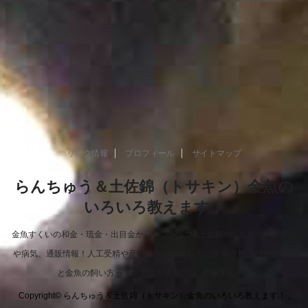
リンク情報
プロフィール
サイトマップ
らんちゅう＆土佐錦（トサキン）金魚の
いろいろ教えます！
金魚すくいの和金・琉金・出目金からランチュウ&土佐錦etc! 金魚の飼育方法
や病気、通販情報！人工受精や産卵の希少動画も大公開！ 水槽選びや餌選び
と金魚の飼い方って？育て方次第では..究極進化！！
Copyright© らんちゅう＆土佐錦（トサキン）金魚のいろいろ教えます！ ,