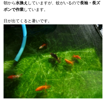
朝から
水換え
していますが、蚊がいるので
長袖・長ズ
ボンで作業
しています。
日が出てくると暑いです。