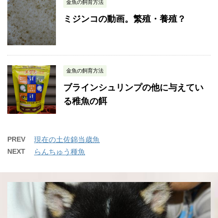
金魚の飼育方法
ミジンコの動画。繁殖・養殖？
金魚の飼育方法
ブラインシュリンプの他に与えてい
る稚魚の餌
PREV
現在の土佐錦当歳魚
NEXT
らんちゅう種魚