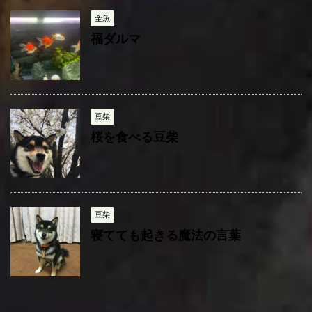
ー
金魚
福ダルマ
豆柴
桜を食べる豆柴
豆柴
寝てても起きる魔法の言葉