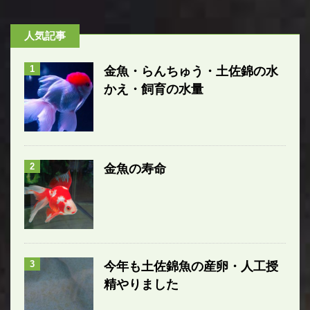
人気記事
1
金魚・らんちゅう・土佐錦の水
かえ・飼育の水量
2
金魚の寿命
3
今年も土佐錦魚の産卵・人工授
精やりました