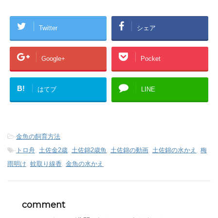
Twitter
シェア
Google+
Pocket
B!
はてブ
LINE
-
金魚の飼育方法
-
トロ舟
,
土佐金2歳
,
土佐錦2歳魚
,
土佐錦の動画
,
土佐錦の水かえ
,
梅
雨明け
,
蚊取り線香
,
金魚の水かえ
comment