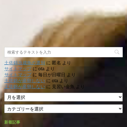
土佐錦当歳魚の選別
に
匿名
より
サイトマップ
に
ota
より
サイトマップ
に
毎日が日曜日
より
土佐錦が産卵しない
に
ota
より
土佐錦が産卵しない
に
見習い金魚
より
ア
ー
カ
カ
テ
イ
ゴ
ブ
新着記事
リ