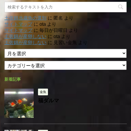
土佐錦当歳魚の選別
に
匿名
より
サイトマップ
に
ota
より
サイトマップ
に
毎日が日曜日
より
土佐錦が産卵しない
に
ota
より
土佐錦が産卵しない
に
見習い金魚
より
ア
ー
カ
カ
テ
イ
ゴ
ブ
新着記事
リ
ー
金魚
福ダルマ