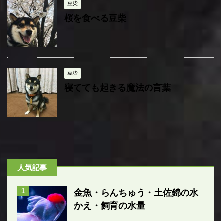
豆柴
桜を食べる豆柴
豆柴
寝てても起きる魔法の言葉
人気記事
1
金魚・らんちゅう・土佐錦の水
かえ・飼育の水量