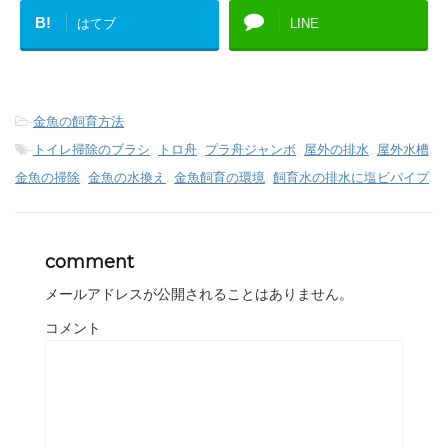
B!
はてブ
LINE
-
金魚の飼育方法
-
トイレ掃除のブラシ
,
トロ舟
,
プラ舟ジャンボ
,
屋外の排水
,
屋外水槽
,
金魚の掃除
,
金魚の水換え
,
金魚飼育の環境
,
飼育水の排水に塩ビパイプ
comment
メールアドレスが公開されることはありません。
コメント