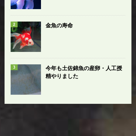
2
金魚の寿命
3
今年も土佐錦魚の産卵・人工授
精やりました