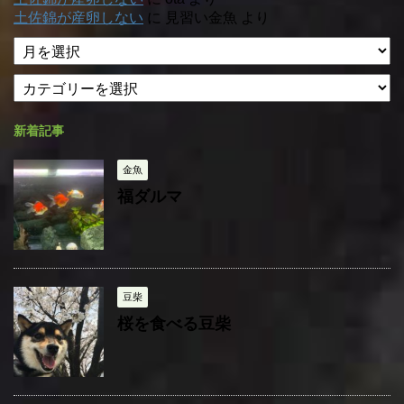
土佐錦が産卵しない
に
見習い金魚
より
ア
ー
カ
カ
テ
イ
ゴ
ブ
新着記事
リ
ー
金魚
福ダルマ
豆柴
桜を食べる豆柴