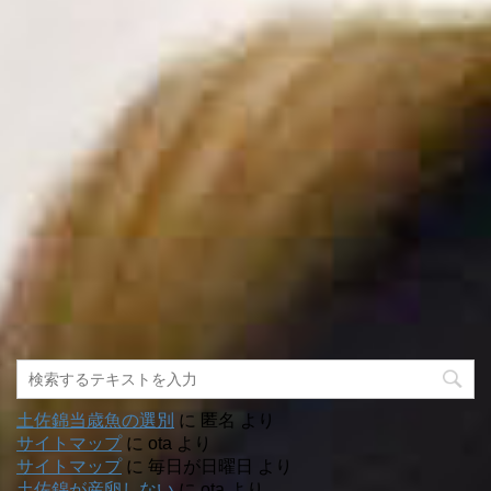
土佐錦当歳魚の選別
に
匿名
より
サイトマップ
に
ota
より
サイトマップ
に
毎日が日曜日
より
土佐錦が産卵しない
に
ota
より