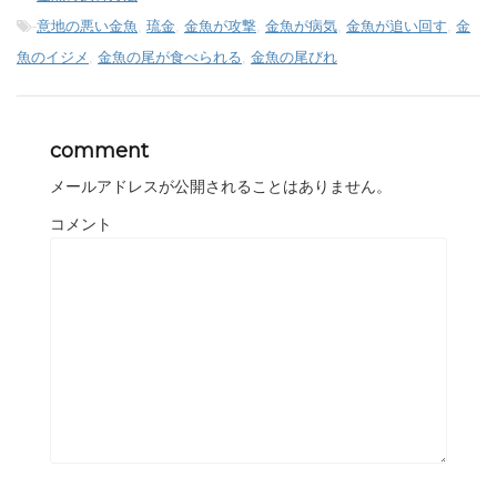
-
意地の悪い金魚
,
琉金
,
金魚が攻撃
,
金魚が病気
,
金魚が追い回す
,
金
魚のイジメ
,
金魚の尾が食べられる
,
金魚の尾びれ
comment
メールアドレスが公開されることはありません。
コメント