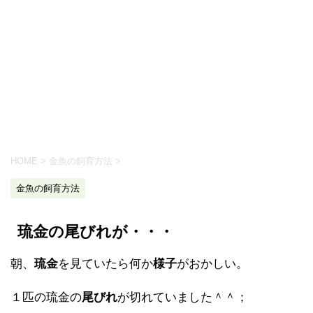
HOME
>
金魚の飼育方法
>
金魚の飼育方法
琉金の尾びれが・・・
朝、
琉金
を見ていたら何か
様子
がおかしい。
１匹の琉金の
尾びれ
が切れていました＾＾；