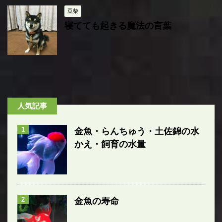
豆柴
寝てても起きる魔法の言葉
人気記事
1
金魚・らんちゅう・土佐錦の水
かえ・飼育の水量
2
金魚の寿命