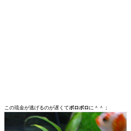
この琉金が逃げるのが遅くて
ボロボロ
に＾＾；