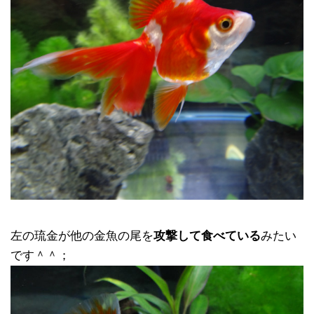
左の琉金が他の金魚の尾を
攻撃して食べている
みたい
です＾＾；