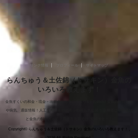
リンク情報
プロフィール
サイトマップ
らんちゅう＆土佐錦（トサキン）金魚の
いろいろ教えます！
金魚すくいの和金・琉金・出目金からランチュウ&土佐錦etc! 金魚の飼育方法
や病気、通販情報！人工受精や産卵の希少動画も大公開！ 水槽選びや餌選び
と金魚の飼い方って？育て方次第では..究極進化！！
Copyright© らんちゅう＆土佐錦（トサキン）金魚のいろいろ教えます！ ,
2026 All Rights Reserved.