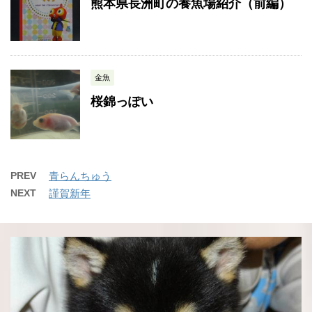
熊本県長洲町の養魚場紹介（前編）
金魚
桜錦っぽい
PREV
青らんちゅう
NEXT
謹賀新年