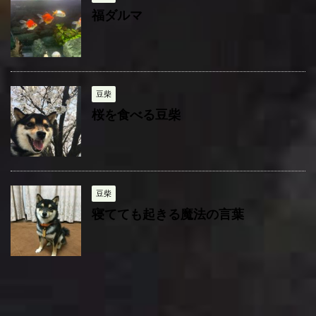
福ダルマ
豆柴
桜を食べる豆柴
豆柴
寝てても起きる魔法の言葉