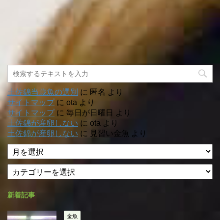
土佐錦当歳魚の選別
に
匿名
より
サイトマップ
に
ota
より
サイトマップ
に
毎日が日曜日
より
土佐錦が産卵しない
に
ota
より
土佐錦が産卵しない
に
見習い金魚
より
ア
ー
カ
カ
テ
イ
ゴ
ブ
新着記事
リ
ー
金魚