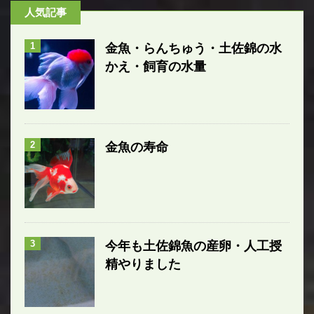
人気記事
1
金魚・らんちゅう・土佐錦の水
かえ・飼育の水量
2
金魚の寿命
3
今年も土佐錦魚の産卵・人工授
精やりました