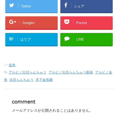
Twitter
シェア
Google+
Pocket
B!
はてブ
LINE
-
金魚
-
アルビノ出目らんちゅう
,
アルビノ出目らんちゅう動画
,
アルビノ金
魚
,
出目らんちゅう
,
木下金魚園
comment
メールアドレスが公開されることはありません。