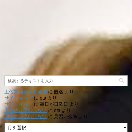
土佐錦当歳魚の選別
に
匿名
より
サイトマップ
に
ota
より
サイトマップ
に
毎日が日曜日
より
土佐錦が産卵しない
に
ota
より
土佐錦が産卵しない
に
見習い金魚
より
ア
ー