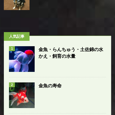
人気記事
1
金魚・らんちゅう・土佐錦の水
かえ・飼育の水量
2
金魚の寿命