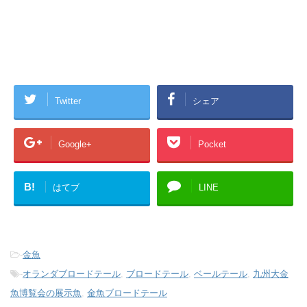
Twitter
シェア
Google+
Pocket
B!
はてブ
LINE
-
金魚
-
オランダブロードテール
,
ブロードテール
,
ベールテール
,
九州大金
魚博覧会の展示魚
,
金魚ブロードテール