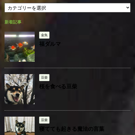
カ
カ
テ
イ
ゴ
ブ
新着記事
リ
ー
金魚
福ダルマ
豆柴
桜を食べる豆柴
豆柴
寝てても起きる魔法の言葉