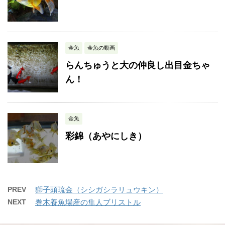
金魚
金魚の動画
らんちゅうと大の仲良し出目金ちゃ
ん！
金魚
彩錦（あやにしき）
PREV
獅子頭琉金（シシガシラリュウキン）
NEXT
巻木養魚場産の隼人ブリストル