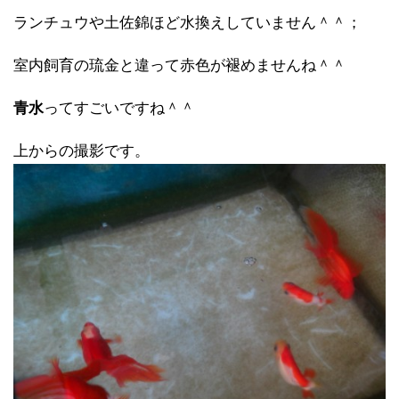
ランチュウや土佐錦ほど水換えしていません＾＾；
室内飼育の琉金と違って赤色が褪めませんね＾＾
青水
ってすごいですね＾＾
上からの撮影です。