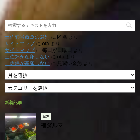
土佐錦当歳魚の選別
に
匿名
より
サイトマップ
に
ota
より
サイトマップ
に
毎日が日曜日
より
土佐錦が産卵しない
に
ota
より
土佐錦が産卵しない
に
見習い金魚
より
ア
ー
カ
カ
テ
イ
ゴ
ブ
新着記事
リ
ー
金魚
福ダルマ