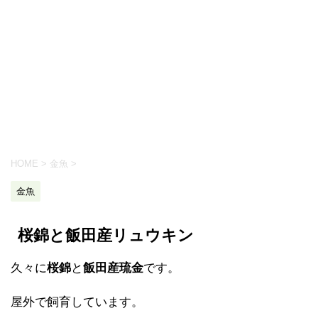
HOME
>
金魚
>
金魚
桜錦と飯田産リュウキン
久々に
桜錦
と
飯田産琉金
です。
屋外で飼育しています。