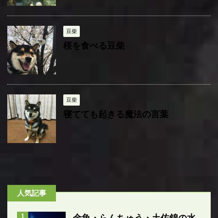
豆柴
桜を食べる豆柴
豆柴
寝てても起きる魔法の言葉
人気記事
1
金魚・らんちゅう・土佐錦の水