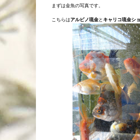
まずは金魚の写真です。
こちらは
アルビノ琉金
と
キャリコ琉金シ