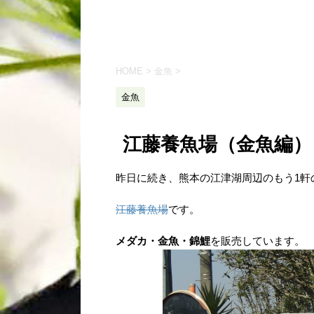
HOME
>
金魚
>
金魚
江藤養魚場（金魚編）
昨日に続き、熊本の江津湖周辺のもう1軒
江藤養魚場
です。
メダカ・金魚・錦鯉
を販売しています。