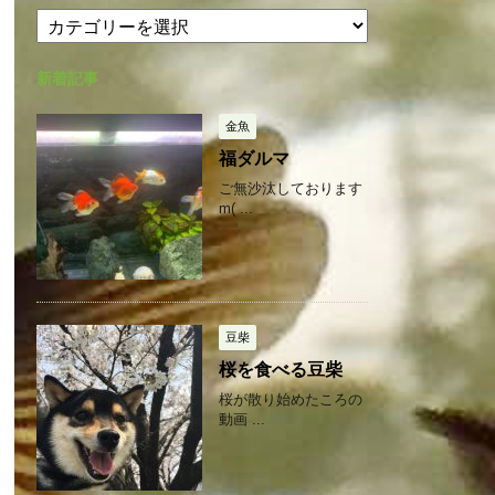
カ
カ
テ
イ
ゴ
ブ
新着記事
リ
ー
金魚
福ダルマ
ご無沙汰しております
m( ...
豆柴
桜を食べる豆柴
桜が散り始めたころの
動画 ...