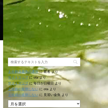
土佐錦当歳魚の選別
に
匿名
より
サイトマップ
に
ota
より
サイトマップ
に
毎日が日曜日
より
土佐錦が産卵しない
に
ota
より
土佐錦が産卵しない
に
見習い金魚
より
ア
ー