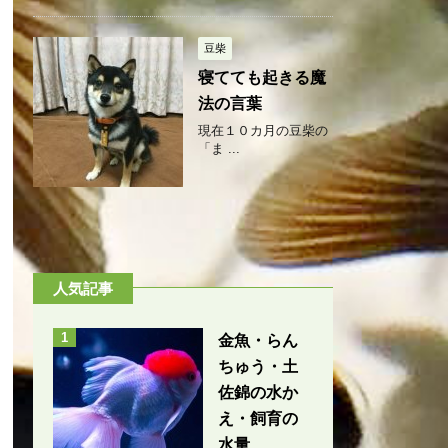
豆柴
寝てても起きる魔
法の言葉
現在１０カ月の豆柴の
「ま ...
人気記事
1
金魚・らん
ちゅう・土
佐錦の水か
え・飼育の
水量