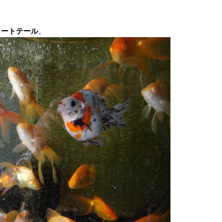
ョートテール
。