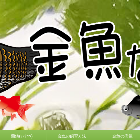
蘭鋳(ﾗﾝﾁｭｳ)
金魚の飼育方法
金魚の病気