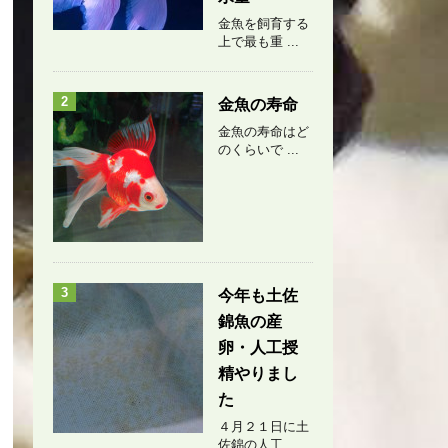
金魚を飼育する
上で最も重 ...
2
金魚の寿命
金魚の寿命はど
のくらいで ...
3
今年も土佐
錦魚の産
卵・人工授
精やりまし
た
４月２１日に土
佐錦の人工 ...