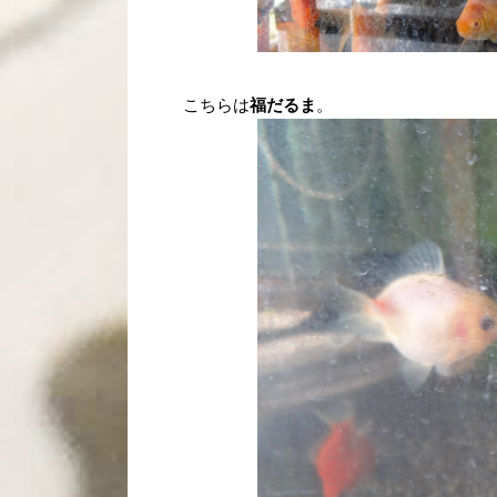
こちらは
福だるま
。