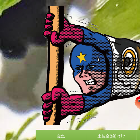
金魚
土佐金(錦)ﾄｻｷﾝ