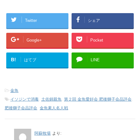
Twitter
シェア
Google+
Pocket
B!
はてブ
LINE
-
金魚
-
イソジンで消毒
,
土佐錦親魚
,
第２回 金魚愛好会 肥後獅子会品評会
,
肥後獅子会品評会
,
金魚素人名人戦
阿蘇牧場
より: