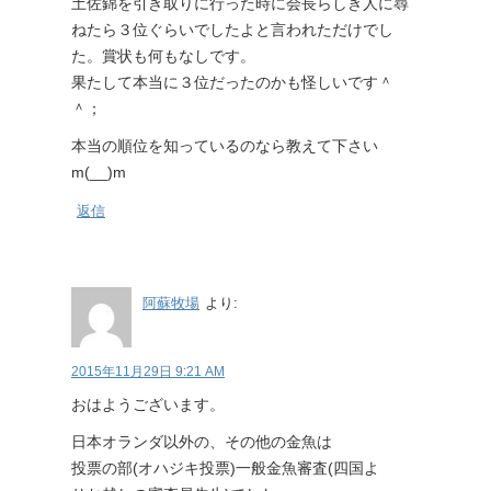
土佐錦を引き取りに行った時に会長らしき人に尋
ねたら３位ぐらいでしたよと言われただけでし
た。賞状も何もなしです。
果たして本当に３位だったのかも怪しいです＾
＾；
本当の順位を知っているのなら教えて下さい
m(__)m
返信
阿蘇牧場
より:
2015年11月29日 9:21 AM
おはようございます。
日本オランダ以外の、その他の金魚は
投票の部(オハジキ投票)一般金魚審査(四国よ