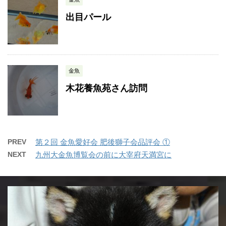
出目パール
金魚
木花養魚苑さん訪問
PREV
第２回 金魚愛好会 肥後獅子会品評会 ①
NEXT
九州大金魚博覧会の前に大宰府天満宮に