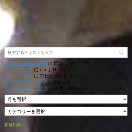
土佐錦当歳魚の選別
に
匿名
より
サイトマップ
に
ota
より
サイトマップ
に
毎日が日曜日
より
土佐錦が産卵しない
に
ota
より
土佐錦が産卵しない
に
見習い金魚
より
ア
ー
カ
カ
テ
イ
ゴ
ブ
新着記事
リ