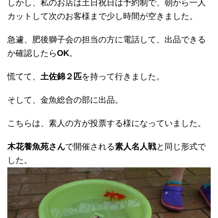
しかし、私のお店は土日祝日は予約制で、朝から一人
カットして次のお客様まで少し時間が空きました。
急遽、肥後獅子会の担当の方に電話して、出品できる
か確認したら
OK
。
慌てて、
土佐錦２匹
を持って行きました。
そして、金魚総合の部に出品。
こちらは、素人の方が投票する様になっていました。
木花養魚苑さん
で開催される
素人名人戦
と同じ形式で
した。