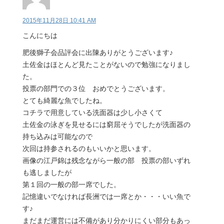
2015年11月28日 10:41 AM
こんにちは
肥後獅子会品評会に出陳ありがとうございます♪
土佐金はほとんど見たことがないので勉強になりまし
た。
投票の部門での３位 おめでとうございます。
とても綺麗な魚でしたね。
コチラで用意している洗面器は少し小さくて
土佐金の泳ぎを見せるには窮屈そうでしたが洗面器の
持ち込みは可能なので
次回は持参されるのもいいかと思います。
画像の江戸錦は残念ながら一般の部 投票の部いずれ
も逃しましたが
第１回の一般の部一席でした。
記憶違いでなければ長洲では一席とか・・・いい魚で
す♪
まだまだ運営には不備があり分かりにくい部分もあっ