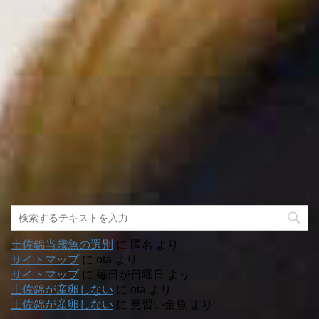
土佐錦当歳魚の選別
に
匿名
より
サイトマップ
に
ota
より
サイトマップ
に
毎日が日曜日
より
土佐錦が産卵しない
に
ota
より
土佐錦が産卵しない
に
見習い金魚
より