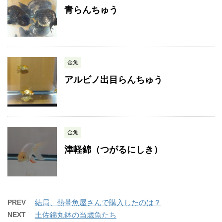
青らんちゅう
金魚
アルビノ出目らんちゅう
金魚
津軽錦（つがるにしき）
PREV
結局、熱帯魚屋さんで購入したのは？
NEXT
土佐錦丸鉢の当歳魚たち