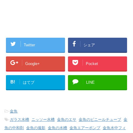
Twitter
シェア
Google+
Pocket
B!
はてブ
LINE
-
金魚
-
ガラス水槽
,
ニッソー水槽
,
金魚のエサ
,
金魚のビニールチューブ
,
金
魚の中和剤
,
金魚の撮影
,
金魚の水槽
,
金魚エアーポンプ
,
金魚水中フィ