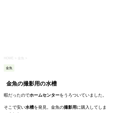
HOME
>
金魚
>
金魚
金魚の撮影用の水槽
暇だったので
ホームセンター
をうろついていました。
そこで安い
水槽
を発見。金魚の
撮影用
に購入してしま