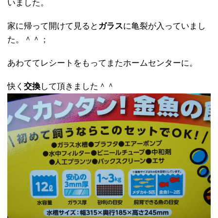
いました。
家に帰って開けて見ると
ガラス
に亀裂が入っていまし
た。＾＾；
あわててレシートをもってまたホームセンターに。
快く
交換
して頂きました＾＾