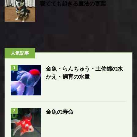
寝てても起きる魔法の言葉
人気記事
1
金魚・らんちゅう・土佐錦の水
かえ・飼育の水量
2
金魚の寿命