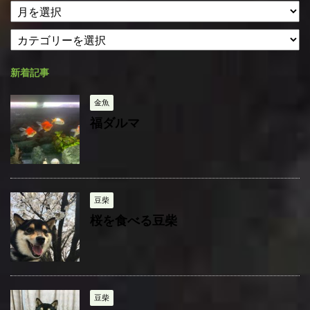
ア
ー
カ
カ
テ
イ
ゴ
ブ
新着記事
リ
ー
金魚
福ダルマ
豆柴
桜を食べる豆柴
豆柴