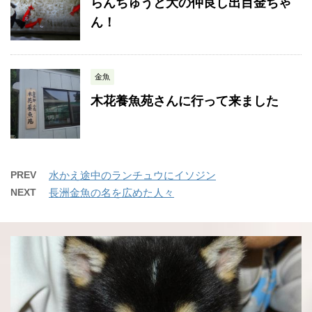
らんちゅうと大の仲良し出目金ちゃ
ん！
金魚
木花養魚苑さんに行って来ました
PREV
水かえ途中のランチュウにイソジン
NEXT
長洲金魚の名を広めた人々