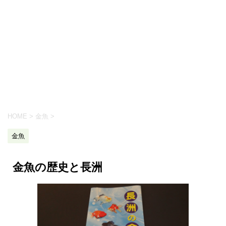
HOME
>
金魚
>
金魚
金魚の歴史と長洲