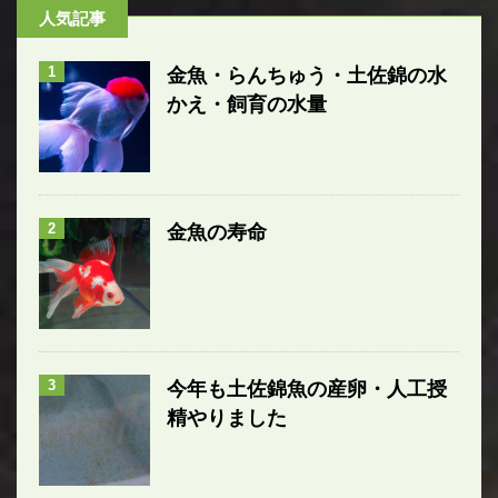
人気記事
1
金魚・らんちゅう・土佐錦の水
かえ・飼育の水量
2
金魚の寿命
3
今年も土佐錦魚の産卵・人工授
精やりました