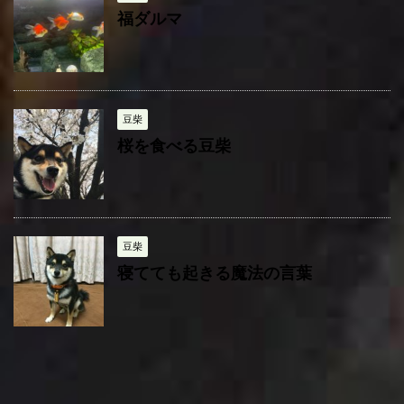
福ダルマ
豆柴
桜を食べる豆柴
豆柴
寝てても起きる魔法の言葉