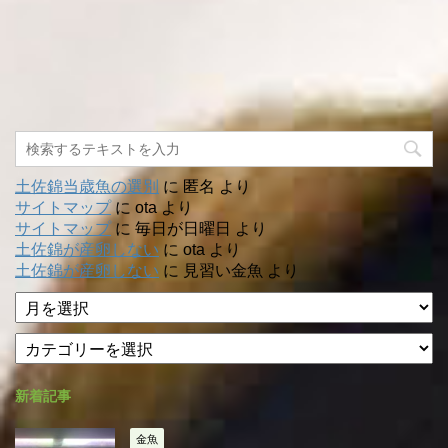
土佐錦当歳魚の選別
に
匿名
より
サイトマップ
に
ota
より
サイトマップ
に
毎日が日曜日
より
土佐錦が産卵しない
に
ota
より
土佐錦が産卵しない
に
見習い金魚
より
ア
ー
カ
カ
テ
イ
ゴ
ブ
新着記事
リ
ー
金魚