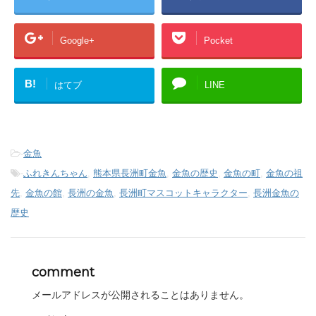
Google+
Pocket
B!
はてブ
LINE
-
金魚
-
ふれきんちゃん
,
熊本県長洲町金魚
,
金魚の歴史
,
金魚の町
,
金魚の祖
先
,
金魚の館
,
長洲の金魚
,
長洲町マスコットキャラクター
,
長洲金魚の
歴史
comment
メールアドレスが公開されることはありません。