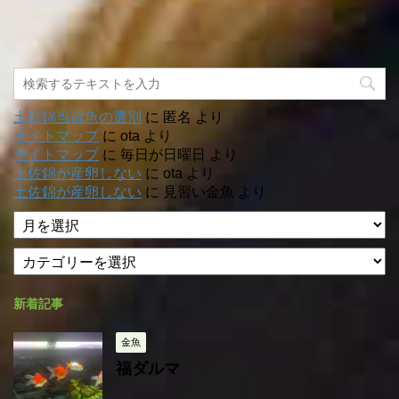
土佐錦当歳魚の選別
に
匿名
より
サイトマップ
に
ota
より
サイトマップ
に
毎日が日曜日
より
土佐錦が産卵しない
に
ota
より
土佐錦が産卵しない
に
見習い金魚
より
ア
ー
カ
カ
テ
イ
ゴ
ブ
新着記事
リ
ー
金魚
福ダルマ