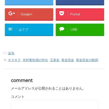
Google+
Pocket
B!
はてブ
LINE
-
金魚
-
キラキラ
,
木村養魚場の作出
,
玉黄金
,
黄金琉金
,
黄金琉金の動画
comment
メールアドレスが公開されることはありません。
コメント