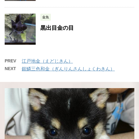
金魚
黒出目金の目
PREV
江戸地金（えどじきん）
NEXT
銀鱗三色和金（ぎんりんさんしょくわきん）