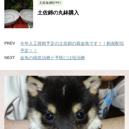
土佐金(錦)ﾄｻｷﾝ
土佐錦の丸鉢購入
PREV
今年人工授精予定の土佐錦の親金魚です！！動画配信
予定！！
NEXT
金魚の病気治療と予防には塩治療