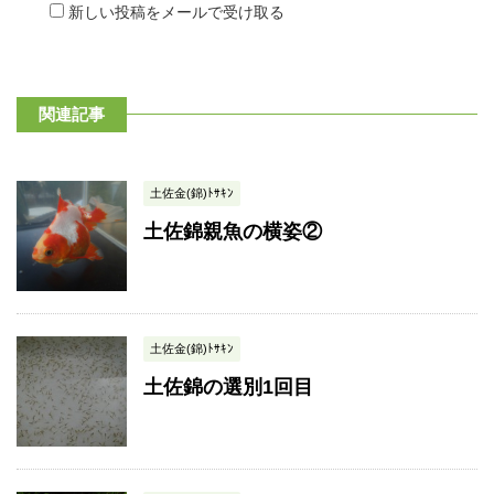
新しい投稿をメールで受け取る
関連記事
土佐金(錦)ﾄｻｷﾝ
土佐錦親魚の横姿②
土佐金(錦)ﾄｻｷﾝ
土佐錦の選別1回目