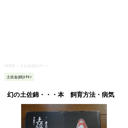
HOME
>
土佐金(錦)ﾄｻｷﾝ
>
土佐金(錦)ﾄｻｷﾝ
幻の土佐錦・・・本 飼育方法・病気