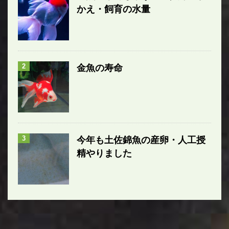
かえ・飼育の水量
2
金魚の寿命
3
今年も土佐錦魚の産卵・人工授
精やりました