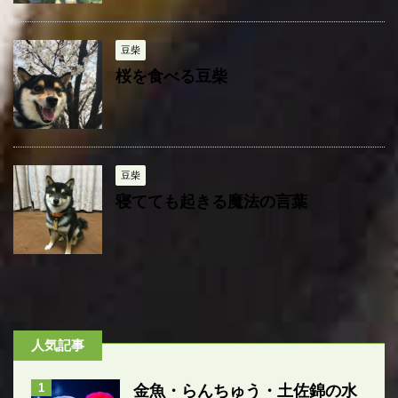
豆柴
桜を食べる豆柴
豆柴
寝てても起きる魔法の言葉
人気記事
1
金魚・らんちゅう・土佐錦の水