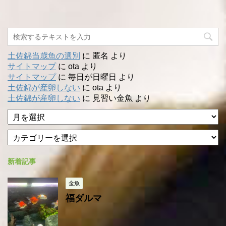
土佐錦当歳魚の選別
に
匿名
より
サイトマップ
に
ota
より
サイトマップ
に
毎日が日曜日
より
土佐錦が産卵しない
に
ota
より
土佐錦が産卵しない
に
見習い金魚
より
ア
ー
カ
カ
テ
イ
ゴ
ブ
新着記事
リ
ー
金魚
福ダルマ