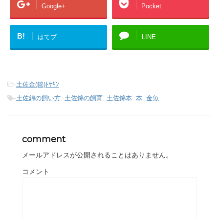
Google+
Pocket
B!
はてブ
LINE
-
土佐金(錦)ﾄｻｷﾝ
-
土佐錦の飼い方
,
土佐錦の飼育
,
土佐錦本
,
本
,
金魚
comment
メールアドレスが公開されることはありません。
コメント