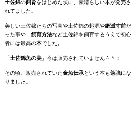
土佐錦
の
飼育
をはじめた頃に、素晴らしい本が発売さ
れてました。
美しい土佐錦たちの写真や土佐錦の起源や
絶滅寸前
だ
った事や、
飼育方法
など土佐錦を飼育するうえで初心
者には最高の
本
でした。
「
土佐錦魚の美
」今は販売されていません＾＾；
その頃、販売されていた
金魚伝承
という本も
勉強
にな
りました。