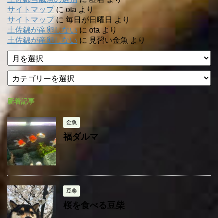
サイトマップ
に
ota
より
サイトマップ
に
毎日が日曜日
より
土佐錦が産卵しない
に
ota
より
土佐錦が産卵しない
に
見習い金魚
より
ア
ー
カ
カ
テ
イ
ゴ
ブ
新着記事
リ
ー
金魚
福ダルマ
豆柴
桜を食べる豆柴