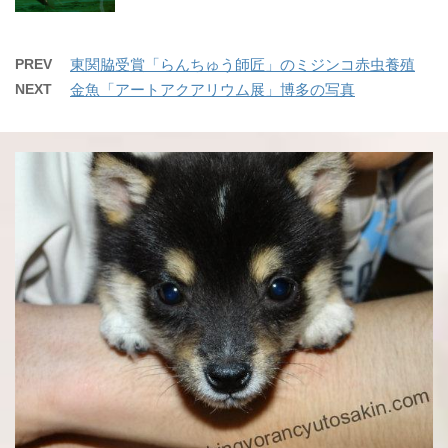
PREV
東関脇受賞「らんちゅう師匠」のミジンコ赤虫養殖
NEXT
金魚「アートアクアリウム展」博多の写真