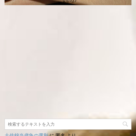
土佐錦当歳魚の選別
に
匿名
より