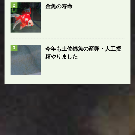
2
金魚の寿命
3
今年も土佐錦魚の産卵・人工授
精やりました