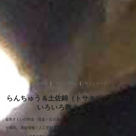
リンク情報
プロフィール
サイトマップ
らんちゅう＆土佐錦（トサキン）金魚の
いろいろ教えます！
金魚すくいの和金・琉金・出目金からランチュウ&土佐錦etc! 金魚の飼育方法
や病気、通販情報！人工受精や産卵の希少動画も大公開！ 水槽選びや餌選び