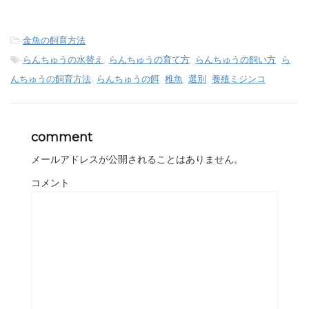
-
金魚の飼育方法
-
らんちゅうの水替え
,
らんちゅうの育て方
,
らんちゅうの飼い方
,
ら
んちゅうの飼育方法
,
らんちゅうの餌
,
稚魚
,
選別
,
養殖ミジンコ
comment
メールアドレスが公開されることはありません。
コメント