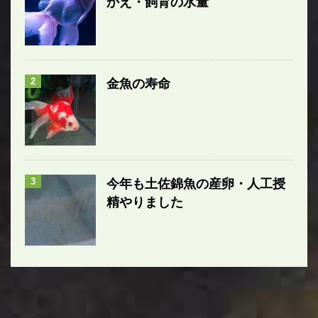
かえ・飼育の水量
2
金魚の寿命
3
今年も土佐錦魚の産卵・人工授
精やりました