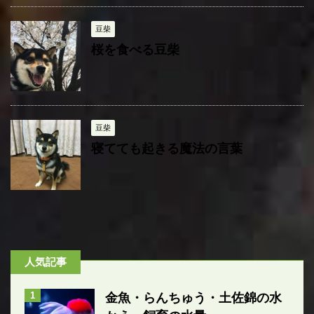
豆柴
桜を食べる豆柴
豆柴
寝てても起きる魔法の言葉
人気記事
1
金魚・らんちゅう・土佐錦の水