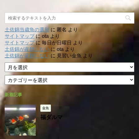
土佐錦当歳魚の選別
に
匿名
より
サイトマップ
に
ota
より
サイトマップ
に
毎日が日曜日
より
土佐錦が産卵しない
に
ota
より
土佐錦が産卵しない
に
見習い金魚
より
ア
ー
カ
カ
テ
イ
ゴ
ブ
新着記事
リ
ー
金魚
福ダルマ