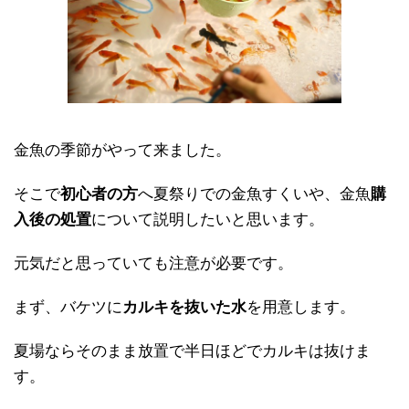
金魚の季節がやって来ました。
そこで
初心者の方
へ夏祭りでの金魚すくいや、金魚
購
入後の処置
について説明したいと思います。
元気だと思っていても注意が必要です。
まず、バケツに
カルキを抜いた水
を用意します。
夏場ならそのまま放置で半日ほどでカルキは抜けま
す。