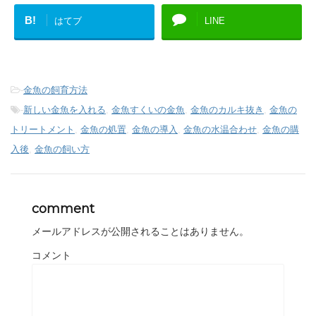
B!
はてブ
LINE
-
金魚の飼育方法
-
新しい金魚を入れる
,
金魚すくいの金魚
,
金魚のカルキ抜き
,
金魚の
トリートメント
,
金魚の処置
,
金魚の導入
,
金魚の水温合わせ
,
金魚の購
入後
,
金魚の飼い方
comment
メールアドレスが公開されることはありません。
コメント