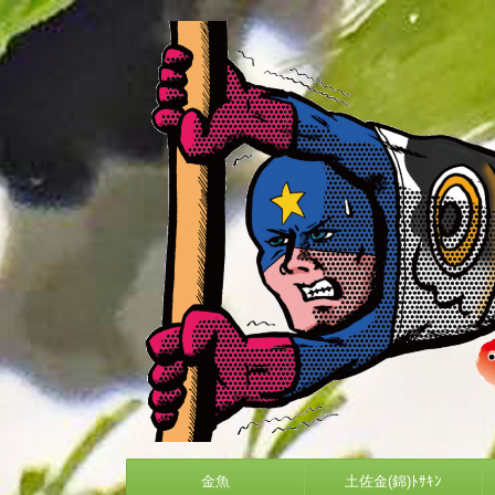
金魚
土佐金(錦)ﾄｻｷﾝ