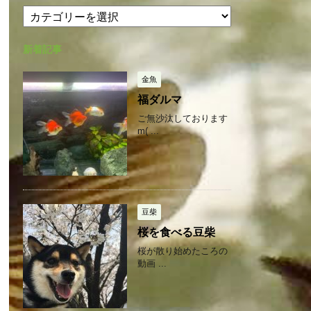
カ
カ
テ
イ
ゴ
ブ
新着記事
リ
ー
金魚
福ダルマ
ご無沙汰しております
m( ...
豆柴
桜を食べる豆柴
桜が散り始めたころの
動画 ...