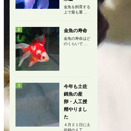
金魚を飼育する
上で最も重 ...
2
金魚の寿命
金魚の寿命はど
のくらいで ...
3
今年も土佐
錦魚の産
卵・人工授
精やりまし
た
４月２１日に土
佐錦の人工 ...