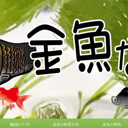
蘭鋳(ﾗﾝﾁｭｳ)
金魚の飼育方法
金魚の病気