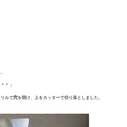
た。
。＾＾；
ドリルで
穴
を開け、上をカッターで切り落としました。