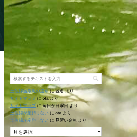
土佐錦当歳魚の選別
に
匿名
より
サイトマップ
に
ota
より
サイトマップ
に
毎日が日曜日
より
土佐錦が産卵しない
に
ota
より
土佐錦が産卵しない
に
見習い金魚
より
ア
ー