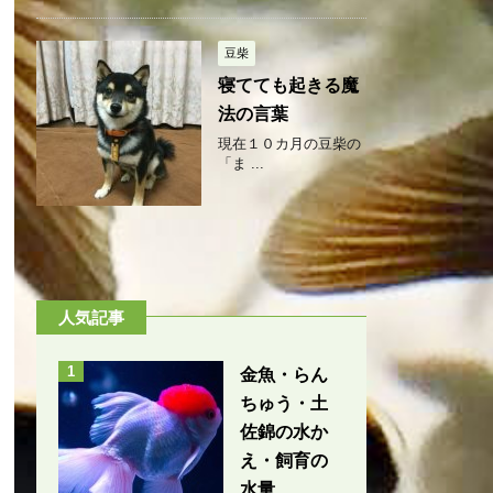
豆柴
寝てても起きる魔
法の言葉
現在１０カ月の豆柴の
「ま ...
人気記事
1
金魚・らん
ちゅう・土
佐錦の水か
え・飼育の
水量