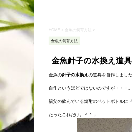
HOME
>
金魚の飼育方法
>
金魚の飼育方法
金魚針子の水換え道具
金魚の
針子の水換え
の道具を自作しまし
自作というほどではないのですが・・・
親父の飲んでいる焼酎のペットボトルに
たったこれだけ。＾＾；