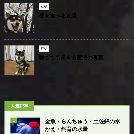
豆柴
桜を食べる豆柴
豆柴
寝てても起きる魔法の言葉
人気記事
1
金魚・らんちゅう・土佐錦の水
かえ・飼育の水量