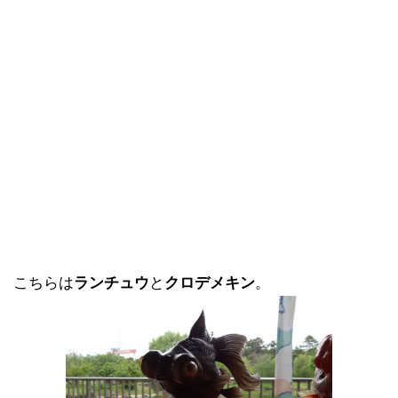
こちらは
ランチュウ
と
クロデメキン
。