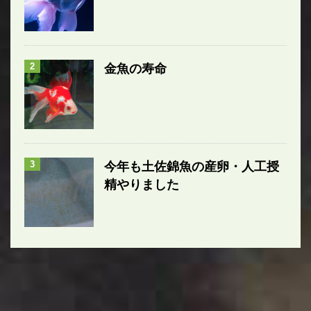
2
金魚の寿命
3
今年も土佐錦魚の産卵・人工授
精やりました