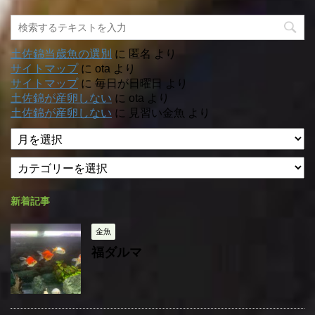
土佐錦当歳魚の選別
に
匿名
より
サイトマップ
に
ota
より
サイトマップ
に
毎日が日曜日
より
土佐錦が産卵しない
に
ota
より
土佐錦が産卵しない
に
見習い金魚
より
ア
ー
カ
カ
テ
イ
ゴ
ブ
新着記事
リ
ー
金魚
福ダルマ