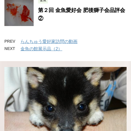
金魚
第２回 金魚愛好会 肥後獅子会品評会
②
PREV
らんちゅう愛好家訪問の動画
NEXT
金魚の館展示品（2）