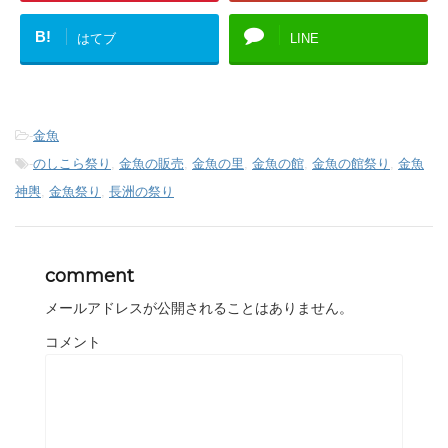
B!
はてブ
LINE
-
金魚
-
のしこら祭り
,
金魚の販売
,
金魚の里
,
金魚の館
,
金魚の館祭り
,
金魚
神輿
,
金魚祭り
,
長洲の祭り
comment
メールアドレスが公開されることはありません。
コメント